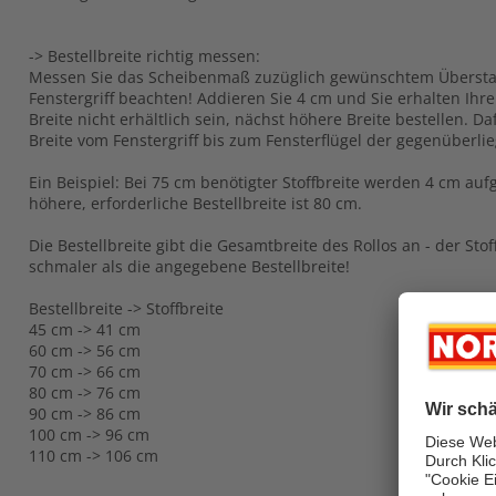
-> Bestellbreite richtig messen:
Messen Sie das Scheibenmaß zuzüglich gewünschtem Übersta
Fenstergriff beachten! Addieren Sie 4 cm und Sie erhalten Ihre B
Breite nicht erhältlich sein, nächst höhere Breite bestellen. 
Breite vom Fenstergriff bis zum Fensterflügel der gegenüberli
Ein Beispiel: Bei 75 cm benötigter Stoffbreite werden 4 cm auf
höhere, erforderliche Bestellbreite ist 80 cm.
Die Bestellbreite gibt die Gesamtbreite des Rollos an - der Sto
schmaler als die angegebene Bestellbreite!
Bestellbreite -> Stoffbreite
45 cm -> 41 cm
60 cm -> 56 cm
70 cm -> 66 cm
80 cm -> 76 cm
90 cm -> 86 cm
100 cm -> 96 cm
110 cm -> 106 cm