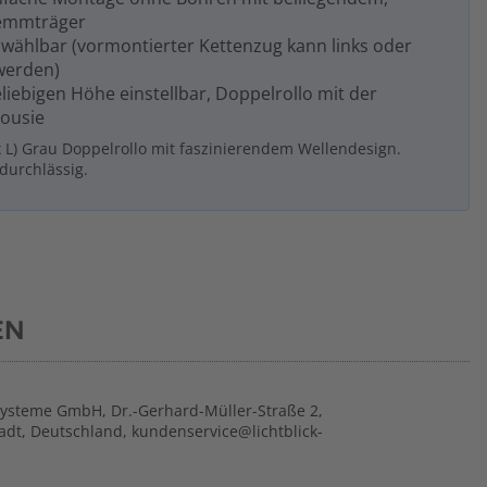
lemmträger
i wählbar (vormontierter Kettenzug kann links oder
werden)
beliebigen Höhe einstellbar, Doppelrollo mit der
lousie
x L) Grau Doppelrollo mit faszinierendem Wellendesign.
tdurchlässig.
EN
systeme GmbH, Dr.-Gerhard-Müller-Straße 2,
adt, Deutschland, kundenservice@lichtblick-