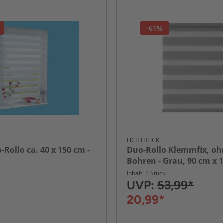
-61%
LICHTBLICK
-Rollo ca. 40 x 150 cm -
Duo-Rollo Klemmfix, oh
Bohren - Grau, 90 cm x 
x L)
k
Inhalt: 1 Stück
UVP:
53,99*
20,99*