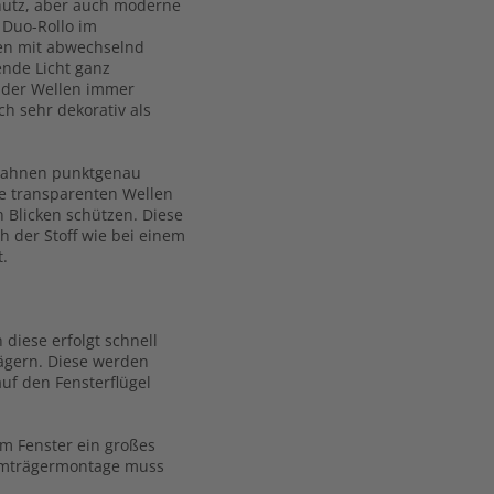
chutz, aber auch moderne
 Duo-Rollo im
nen mit abwechselnd
ende Licht ganz
g der Wellen immer
ch sehr dekorativ als
ffbahnen punktgenau
ie transparenten Wellen
n Blicken schützen. Diese
h der Stoff wie bei einem
t.
 diese erfolgt schnell
rägern. Diese werden
uf den Fensterflügel
m Fenster ein großes
emmträgermontage muss