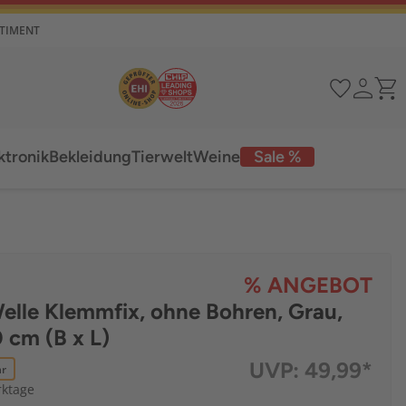
RTIMENT
ktronik
Bekleidung
Tierwelt
Weine
Sale %
% ANGEBOT
elle Klemmfix, ohne Bohren, Grau,
 cm (B x L)
UVP:
49,99*
ar
rktage