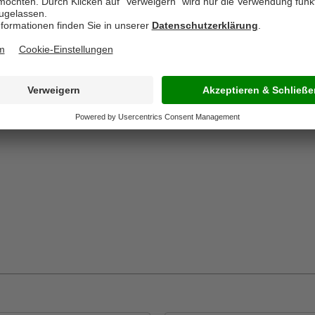
rschreiten und 1,6 cm
 in diesem Bereich
e Träger 6 cm.
r Wand- und