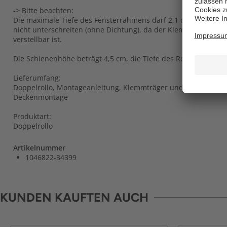
-> Bitte beachten:
Die maximale Tiefe des Fensterrahmens darf 2,1 cm nicht übe
nicht unterschreiten (ohne Dichtung), da der Klemmträger nur
verstellbar ist.
Die Schienenhöhe beträgt 4,5 cm, die Tiefe des Rollos inklusiv
Lieferumfang:
Doppelrollo, Montageanleitung, Klemmträger und Zubehör fü
Deckenmontage
Produktart:
Doppelrollo
Artikelnummer
1046822-34399
KUNDEN KAUFTEN AUCH