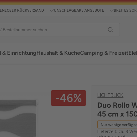
ENLOSER RÜCKVERSAND
UNSCHLAGBARE ANGEBOTE
BREITES SO
 & Einrichtung
Haushalt & Küche
Camping & Freizeit
Ele
-46%
LICHTBLICK
Duo Rollo W
45 cm x 150
Nur wenige verfügb
Lieferzeit: ca. 3 We