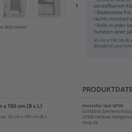
verstellbarem K
• Bedienseite fre
rechts montiert 
• Rollo in jeder 
s Bild ziehen
Funktion einer Ja
45 cm x 150 cm (B 
Blickdicht und lich
PRODUKTDAT
 x 150 cm (B x L)
Hersteller laut GPSR
Lichtblick Sonnenschutz
rau, 45 cm x 150 cm (B x
37308 Heilbad Heiligenst
shop.de