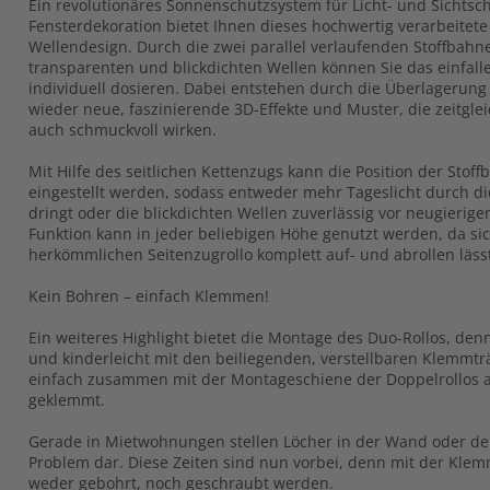
Ein revolutionäres Sonnenschutzsystem für Licht- und Sichts
Fensterdekoration bietet Ihnen dieses hochwertig verarbeitete
Wellendesign. Durch die zwei parallel verlaufenden Stoffbah
transparenten und blickdichten Wellen können Sie das einfall
individuell dosieren. Dabei entstehen durch die Überlagerun
wieder neue, faszinierende 3D-Effekte und Muster, die zeitglei
auch schmuckvoll wirken.
Mit Hilfe des seitlichen Kettenzugs kann die Position der Sto
eingestellt werden, sodass entweder mehr Tageslicht durch d
dringt oder die blickdichten Wellen zuverlässig vor neugierige
Funktion kann in jeder beliebigen Höhe genutzt werden, da sic
herkömmlichen Seitenzugrollo komplett auf- und abrollen läss
Kein Bohren – einfach Klemmen!
Ein weiteres Highlight bietet die Montage des Duo-Rollos, denn
und kinderleicht mit den beiliegenden, verstellbaren Klemmt
einfach zusammen mit der Montageschiene der Doppelrollos a
geklemmt.
Gerade in Mietwohnungen stellen Löcher in der Wand oder de
Problem dar. Diese Zeiten sind nun vorbei, denn mit der Kl
weder gebohrt, noch geschraubt werden.