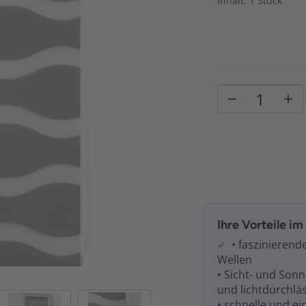
Inhalt: 1 Stück
Ihre Vorteile i
• faszinieren
Wellen
• Sicht- und Sonn
und lichtdurchlä
• schnelle und e