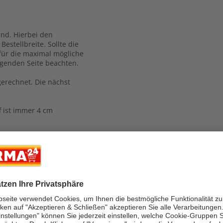
nd. Hierbei den
estellbreite. Sollte die
Dafür die maximal mögliche
egenden Seite beachten.
gerechnet. Die nächst
ff ist immer 4 cm