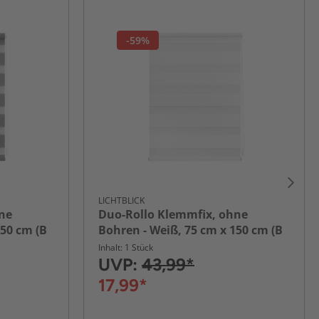
-59%
LICHTBLICK
ne
Duo-Rollo Klemmfix, ohne
150 cm (B
Bohren - Weiß, 75 cm x 150 cm (B
x L)
Inhalt: 1 Stück
UVP:
43,99*
17,99*