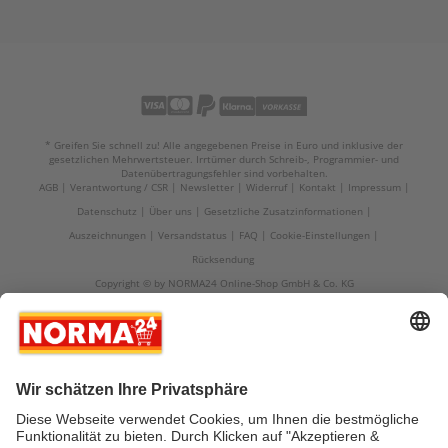
* Greifen Sie schnell zu! Alle angegebenen Preise in Euro und inklusive der
gesetzlichen Mehrwertsteuer. Irrtümer durch Schreib-, Programmier- und
Datenübertragungsfehler sind vorbehalten.
AGB
Verantwortung / CSR
Newsletter
Widerruf
Kontakt
Impressum
Datenschutz
Über uns
Gesetzliche Zusatzinformationen
Auszeichnungen
Versandstatus
FAQ
Cookie-Einstellungen
Rücksendung
Copyright © by NORMA24 Online-Shop GmbH & Co. KG