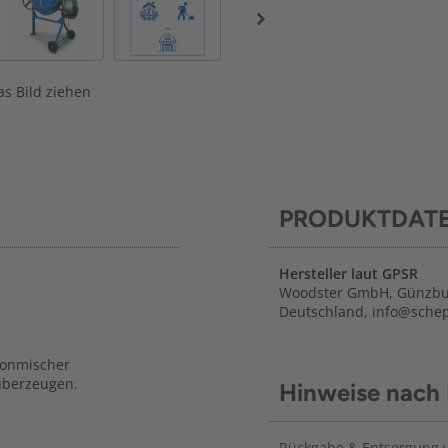
s Bild ziehen
PRODUKTDAT
Hersteller laut GPSR
Woodster GmbH, Günzbur
Deutschland, info@sche
etonmischer
 überzeugen.
Hinweise nach
Rückgabe & Entsorgung vo