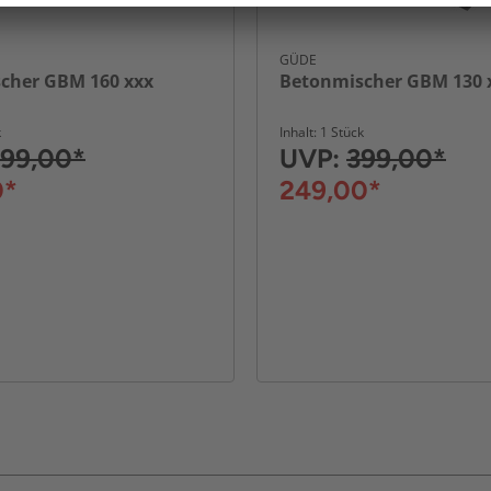
GÜDE
cher GBM 160 xxx
Betonmischer GBM 130 
k
Inhalt: 1 Stück
99,00*
UVP:
399,00*
0*
249,00*