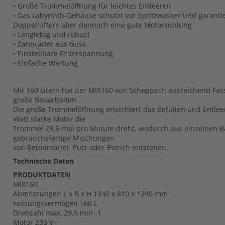
• Große Trommelöffnung für leichtes Entleeren
• Das Labyrinth-Gehäuse schützt vor Spritzwasser und garanti
Doppellüfters aber dennoch eine gute Motorkühlung
• Langlebig und robust
• Zahnräder aus Guss
• Einstellbare Federspannung
• Einfache Wartung
Mit 160 Litern hat der MIX160 von Scheppach ausreichend Fa
große Bauarbeiten.
Die große Trommelöffnung erleichtert das Befüllen und Entle
Watt starke Motor die
Trommel 29,5-mal pro Minute dreht, wodurch aus einzelnen B
gebrauchsfertige Mischungen
von Betonmörtel, Putz oder Estrich entstehen.
Technische Daten
PRODUKTDATEN
MIX160
Abmessungen L x B x H 1340 x 810 x 1290 mm
Fassungsvermögen 160 L
Drehzahl max. 29,5 min -1
Motor 230 V~