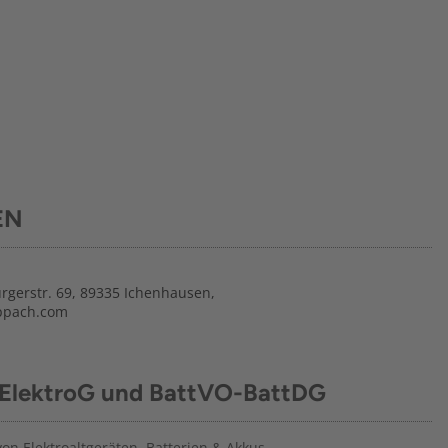
EN
gerstr. 69, 89335 Ichenhausen,
ppach.com
 ElektroG und BattVO-BattDG
n Elektroaltgeräten, Batterien & Akkus