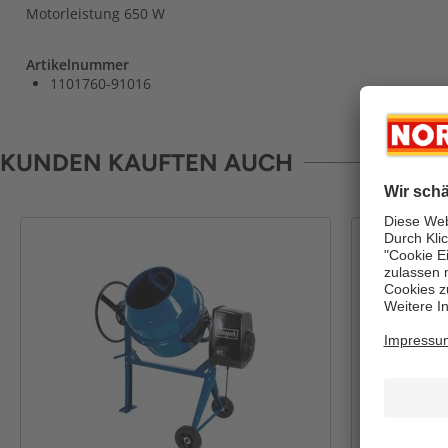
Motorleistung 650 W
Artikelnummer
1101760-91016
KUNDEN KAUFTEN AUCH
-46%