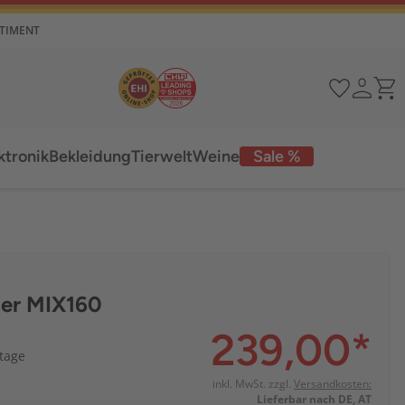
RTIMENT
ktronik
Bekleidung
Tierwelt
Weine
Sale %
er MIX160
239,00
*
ktage
inkl. MwSt. zzgl.
Versandkosten:
Lieferbar nach DE, AT