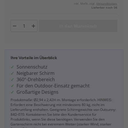
inkl. MwSt. zzgl.
Versandkosten:
Lieferbar nach DE
In den Warenkorb
Ihre Vorteile im Überblick
Sonnenschutz
Neigbarer Schirm
360°-Drehbereich
Für den Outdoor-Einsatz gemacht
Großartige Designs
Produktmaße: Ø2,94 x 2,42H m. Montage erforderlich. HINWEIS:
Erfordert eine Beschwerung mit mindestens 80 kg, nicht im
Lieferumfang enthalten. Geeignete Schirmgewichte von Outsunny:
84D-070. Kontaktieren Sie bitte den Kundenservice für
Produktlinks, wenn Sie diese benötigen. Verwenden Sie den
Gartenschirm nicht bei extremem Wetter (starker Wind, starker