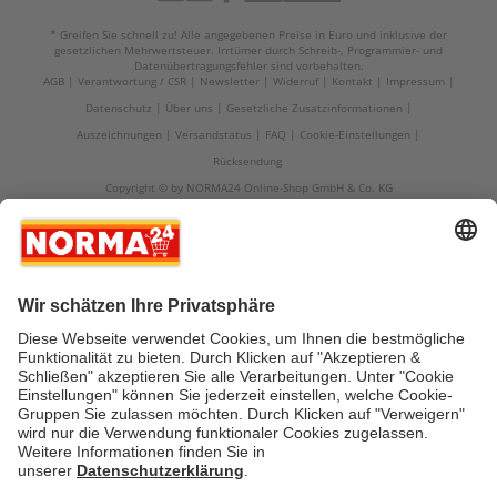
* Greifen Sie schnell zu! Alle angegebenen Preise in Euro und inklusive der
gesetzlichen Mehrwertsteuer. Irrtümer durch Schreib-, Programmier- und
Datenübertragungsfehler sind vorbehalten.
AGB
Verantwortung / CSR
Newsletter
Widerruf
Kontakt
Impressum
Datenschutz
Über uns
Gesetzliche Zusatzinformationen
Auszeichnungen
Versandstatus
FAQ
Cookie-Einstellungen
Rücksendung
Copyright © by NORMA24 Online-Shop GmbH & Co. KG