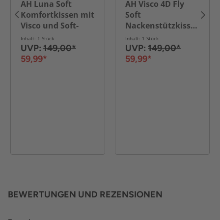
AH Luna Soft
AH Visco 4D Fly
Komfortkissen mit
Soft
Visco und Soft-
Nackenstützkissen
Schaum – 70x46
aus Visco-Memory-
Inhalt: 1 Stück
Inhalt: 1 Stück
cm
Schaum – 64x38
UVP:
149,00*
UVP:
149,00*
cm
59,99*
59,99*
BEWERTUNGEN UND REZENSIONEN