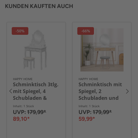
KUNDEN KAUFTEN AUCH
-50%
-66%
HAPPY HOME
HAPPY HOME
Schminktisch 3tlg.
Schminktisch mit
mit Spiegel, 4
Spiegel, 2
Schubladen &
Schubladen und
Hocker HDT04-WEI
Hocker - weiß
Inhalt: 1 Stück
Inhalt: 1 Stück
weiß
UVP:
179,99*
UVP:
179,99*
89,10*
59,99*