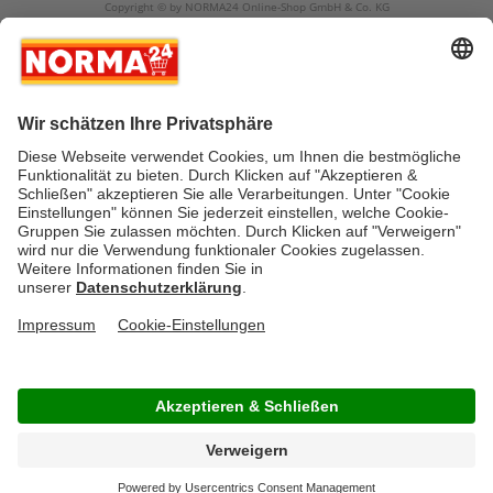
Copyright © by NORMA24 Online-Shop GmbH & Co. KG