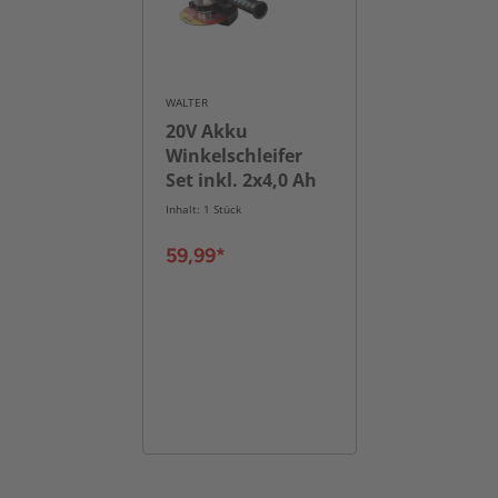
WALTER
20V Akku
Winkelschleifer
Set inkl. 2x4,0 Ah
Akku\t
Inhalt: 1 Stück
59,99*