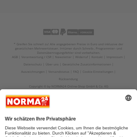
* Greifen Sie schnell zu! Alle angegebenen Preise in Euro und inklusive der
gesetzlichen Mehrwertsteuer. Irrtümer durch Schreib-, Programmier- und
Datenübertragungsfehler sind vorbehalten.
AGB
Verantwortung / CSR
Newsletter
Widerruf
Kontakt
Impressum
Datenschutz
Über uns
Gesetzliche Zusatzinformationen
Auszeichnungen
Versandstatus
FAQ
Cookie-Einstellungen
Rücksendung
Copyright © by NORMA24 Online-Shop GmbH & Co. KG