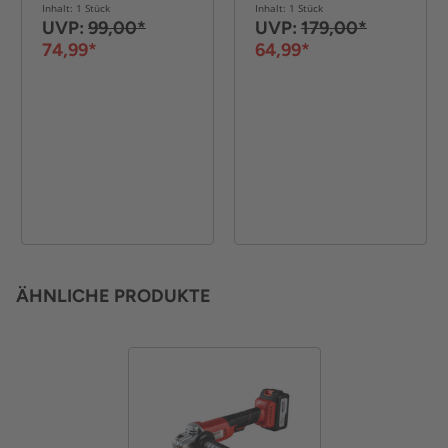
ATB15/1-X - SET L
Inhalt: 1 Stück
Inhalt: 1 Stück
UVP:
99,00*
UVP:
179,00*
74,99*
64,99*
ÄHNLICHE PRODUKTE