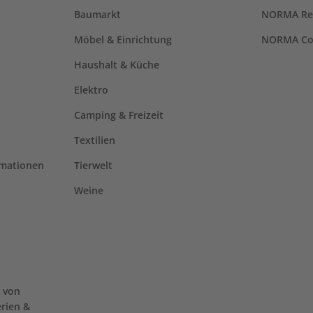
Baumarkt
NORMA Re
Möbel & Einrichtung
NORMA Co
Haushalt & Küche
Elektro
Camping & Freizeit
Textilien
rmationen
Tierwelt
Weine
 von
erien &