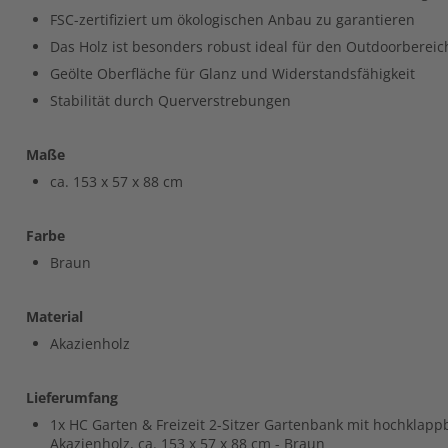
FSC-zertifiziert um ökologischen Anbau zu garantieren
Das Holz ist besonders robust ideal für den Outdoorbereic
Geölte Oberfläche für Glanz und Widerstandsfähigkeit
Stabilität durch Querverstrebungen
Maße
ca. 153 x 57 x 88 cm
Farbe
Braun
Material
Akazienholz
Lieferumfang
1x HC Garten & Freizeit 2-Sitzer Gartenbank mit hochklap
Akazienholz, ca. 153 x 57 x 88 cm - Braun