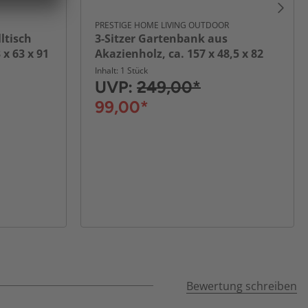
PRESTIGE HOME LIVING OUTDOOR
ltisch
3-Sitzer Gartenbank aus
 x 63 x 91
Akazienholz, ca. 157 x 48,5 x 82
cm - Rose
Inhalt: 1 Stück
UVP:
249,00*
99,00*
Bewertung schreiben