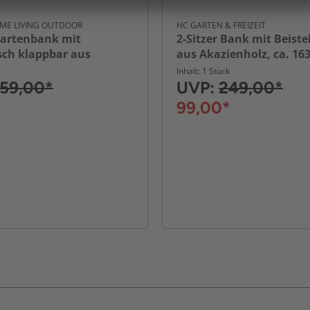
OME LIVING OUTDOOR
HC GARTEN & FREIZEIT
Gartenbank mit
2-Sitzer Bank mit Beistel
isch klappbar aus
aus Akazienholz, ca. 163
lz, ca. 163 x 63 x 91 cm -
cm - Braun
k
Inhalt: 1 Stück
59,00*
UVP:
249,00*
*
99,00*