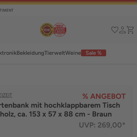
RTIMENT
ktronik
Bekleidung
Tierwelt
Weine
Sale %
IZEIT
% ANGEBOT
artenbank mit hochklappbarem Tisch
holz, ca. 153 x 57 x 88 cm - Braun
UVP:
269,00*