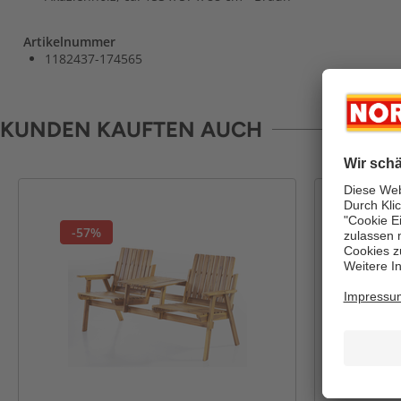
Artikelnummer
1182437-174565
KUNDEN KAUFTEN AUCH
-57%
-61%