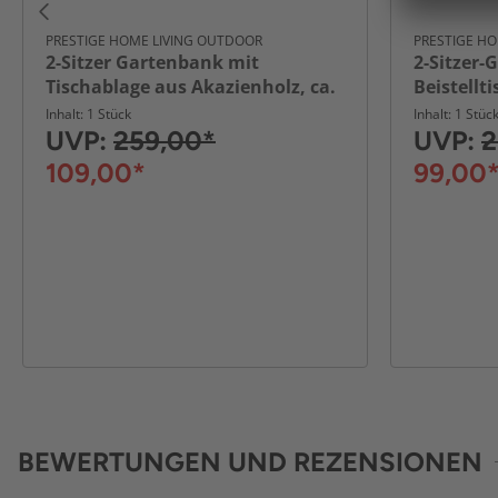
PRESTIGE HOME LIVING OUTDOOR
PRESTIGE H
2-Sitzer Gartenbank mit
2-Sitzer-
Tischablage aus Akazienholz, ca.
Beistellt
153 x 65 x 82 cm - Braun
Akazienho
Inhalt: 1 Stück
Inhalt: 1 Stüc
Braun
UVP:
259,00*
UVP:
2
109,00*
99,00
BEWERTUNGEN UND REZENSIONEN