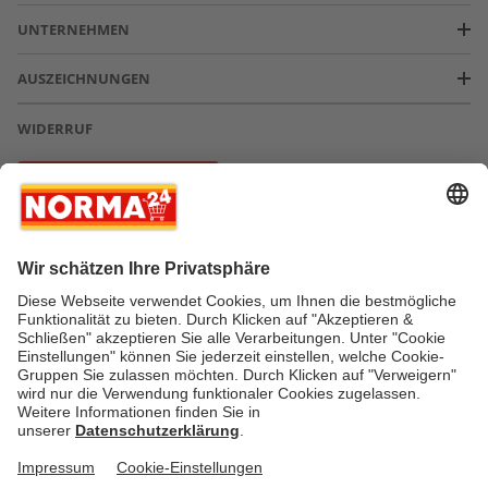
UNTERNEHMEN
AUSZEICHNUNGEN
WIDERRUF
Vertrag widerrufen
* Greifen Sie schnell zu! Alle angegebenen Preise in Euro und inklusive der
gesetzlichen Mehrwertsteuer. Irrtümer durch Schreib-, Programmier- und
Datenübertragungsfehler sind vorbehalten.
AGB
Verantwortung / CSR
Newsletter
Widerruf
Kontakt
Impressum