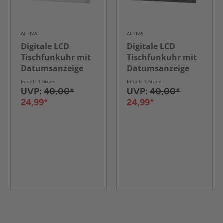
ACTIVA
ACTIVA
Digitale LCD
Digitale LCD
Tischfunkuhr mit
Tischfunkuhr mit
Datumsanzeige
Datumsanzeige
und
und
Inhalt: 1 Stück
Inhalt: 1 Stück
Temperaturanzeige
Temperaturanzeige
UVP:
40,00*
UVP:
40,00*
24,99*
24,99*