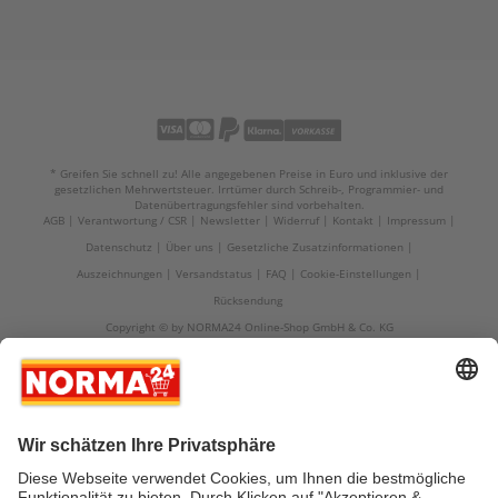
* Greifen Sie schnell zu! Alle angegebenen Preise in Euro und inklusive der
gesetzlichen Mehrwertsteuer. Irrtümer durch Schreib-, Programmier- und
Datenübertragungsfehler sind vorbehalten.
AGB
Verantwortung / CSR
Newsletter
Widerruf
Kontakt
Impressum
Datenschutz
Über uns
Gesetzliche Zusatzinformationen
Auszeichnungen
Versandstatus
FAQ
Cookie-Einstellungen
Rücksendung
Copyright © by NORMA24 Online-Shop GmbH & Co. KG