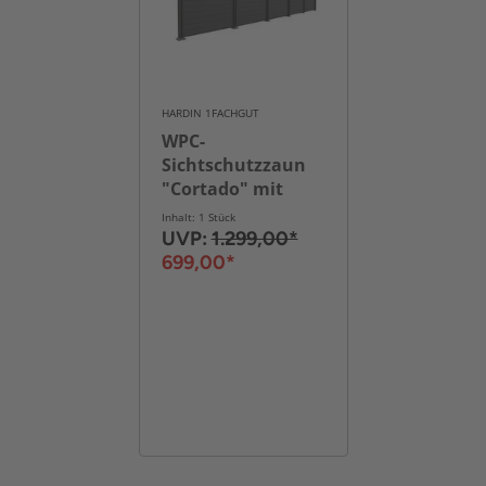
HARDIN 1FACHGUT
WPC-
Sichtschutzzaun
"Cortado" mit
Luftöffnungen 5x
Inhalt: 1 Stück
Element + 6x
UVP:
1.299,00*
Pfosten, ca. 910 x
699,00*
190 cm - Schwarz