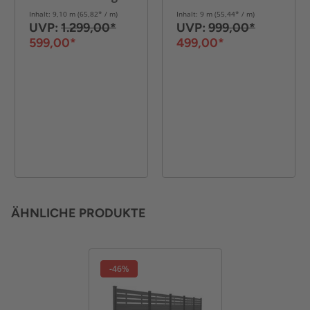
5x Element + 6x
+ 6x Pfosten - Grau
Inhalt: 9,10 m (65,82* / m)
Inhalt: 9 m (55,44* / m)
Pfosten - Grau
UVP:
1.299,00*
UVP:
999,00*
599,00*
499,00*
ÄHNLICHE PRODUKTE
-46%