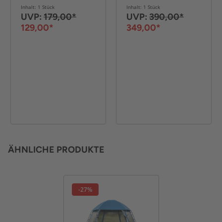
500 x 433 x 250 cm
Inhalt: 1 Stück
Inhalt: 1 Stück
UVP:
179,00*
UVP:
390,00*
129,00*
349,00*
ÄHNLICHE PRODUKTE
-27%