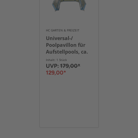
HC GARTEN & FREIZEIT
Universal-/
Poolpavillon für
Aufstellpools, ca.
500 x 433 x 250 cm
Inhalt: 1 Stück
UVP:
179,00*
129,00*