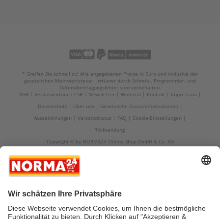
* Greifen Sie schnell zu! Alle angegebenen Preise in Euro und inklusive der
gesetzlichen Mehrwertsteuer. Irrtümer durch Schreib-, Programmier- und
Datenübertragungsfehler sind vorbehalten.
AGB
Verantwortung / CSR
Newsletter
Widerruf
Kontakt
Impressum
Datenschutz
Über uns
Gesetzliche Zusatzinformationen
Auszeichnungen
Versandstatus
FAQ
Cookie-Einstellungen
Rücksendung
Copyright © by NORMA24 Online-Shop GmbH & Co. KG