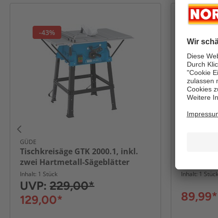
-43%
GÜDE
SCHEPPACH
Tischkreisäge GTK 2000.1, inkl.
Tischkre
zwei Hartmetall-Sägeblätter
Inhalt: 1 Stück
Inhalt: 1 Stüc
UVP:
229,00*
89,99*
129,00*