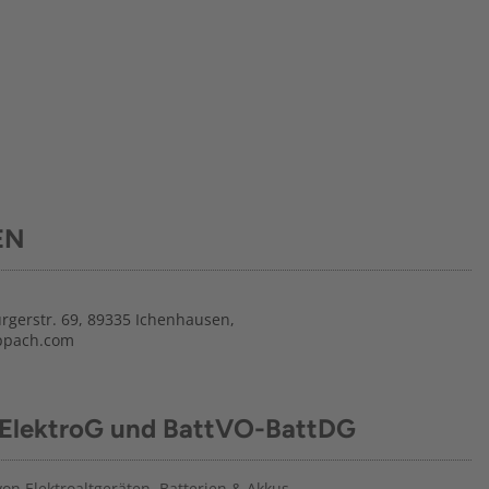
EN
gerstr. 69, 89335 Ichenhausen,
ppach.com
 ElektroG und BattVO-BattDG
n Elektroaltgeräten, Batterien & Akkus