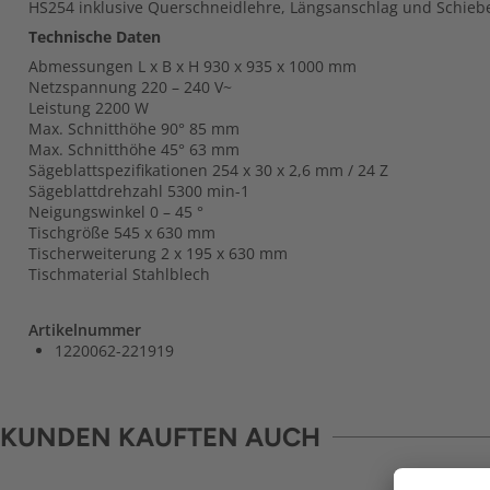
HS254 inklusive Querschneidlehre, Längsanschlag und Schiebe
Technische Daten
Abmessungen L x B x H 930 x 935 x 1000 mm
Netzspannung 220 – 240 V~
Leistung 2200 W
Max. Schnitthöhe 90° 85 mm
Max. Schnitthöhe 45° 63 mm
Sägeblattspezifikationen 254 x 30 x 2,6 mm / 24 Z
Sägeblattdrehzahl 5300 min-1
Neigungswinkel 0 – 45 °
Tischgröße 545 x 630 mm
Tischerweiterung 2 x 195 x 630 mm
Tischmaterial Stahlblech
Artikelnummer
1220062-221919
KUNDEN KAUFTEN AUCH