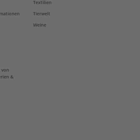
Textilien
rmationen
Tierwelt
Weine
 von
erien &