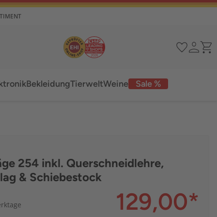
RTIMENT
ktronik
Bekleidung
Tierwelt
Weine
Sale %
äge 254 inkl. Querschneidlehre,
lag & Schiebestock
129,00
*
erktage