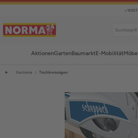
KOST
Aktionen
Garten
Baumarkt
E-Mobilität
Möbel
Startseite
Tischkreissägen