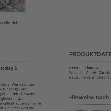
s Bild ziehen
PRODUKTDAT
nschlag &
Hersteller laut GPSR
Woodster GmbH, Günzbur
Deutschland, info@sche
in jeder Werkstatt und
ie für Längs- und
ägeblatt mit Ø 254 mm
Hinweise nach
glichen präzise
ermöglicht außerdem eine
d. Geliefert wird die
Rückgabe & Entsorgung vo