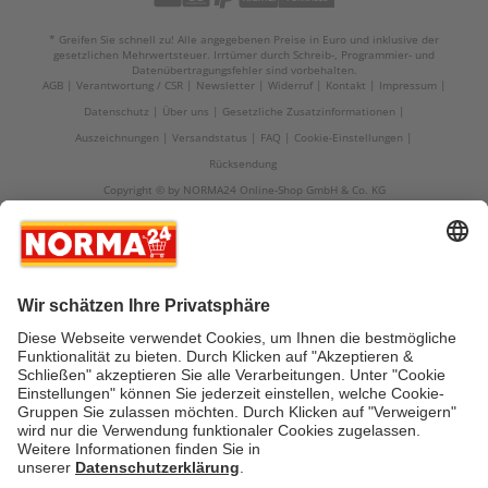
* Greifen Sie schnell zu! Alle angegebenen Preise in Euro und inklusive der
gesetzlichen Mehrwertsteuer. Irrtümer durch Schreib-, Programmier- und
Datenübertragungsfehler sind vorbehalten.
AGB
Verantwortung / CSR
Newsletter
Widerruf
Kontakt
Impressum
Datenschutz
Über uns
Gesetzliche Zusatzinformationen
Auszeichnungen
Versandstatus
FAQ
Cookie-Einstellungen
Rücksendung
Copyright © by NORMA24 Online-Shop GmbH & Co. KG