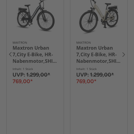
MAXTRON
MAXTRON
Maxtron Urban
Maxtron Urban
7,City E-Bike, HR-
7,City E-Bike, HR-
Nabenmotor,SHIMANO
Nabenmotor,SHIMANO
ALTUS 7-Gänge -
ALTUS 7-
Inhalt: 1 Stück
Inhalt: 1 Stück
Dunkelblau
Gänge,mech.Scheibenb
UVP:
1.299,00*
UVP:
1.299,00*
weiß
769,00*
769,00*