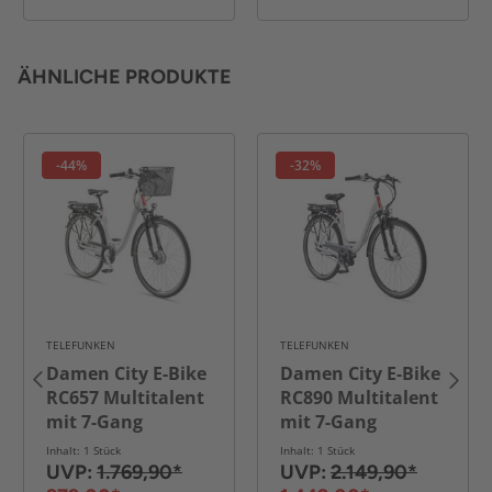
ÄHNLICHE PRODUKTE
-44%
-32%
TELEFUNKEN
TELEFUNKEN
Damen City E-Bike
Damen City E-Bike
RC657 Multitalent
RC890 Multitalent
mit 7-Gang
mit 7-Gang
Shimano
Shimano
Inhalt: 1 Stück
Inhalt: 1 Stück
Nabenschaltung,
Nabenschaltung,
UVP:
1.769,90*
UVP:
2.149,90*