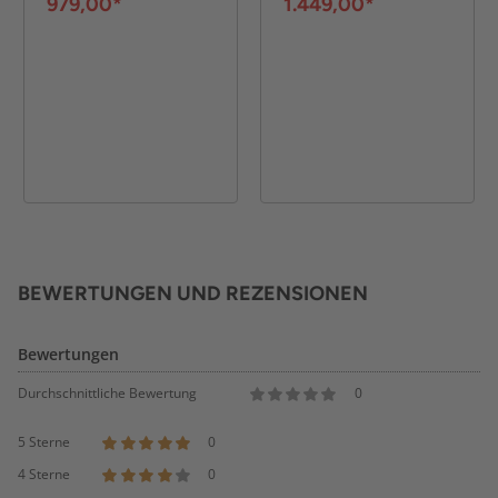
Weiß
Weiß
979,00*
1.449,00*
BEWERTUNGEN UND REZENSIONEN
Bewertungen
Durchschnittliche Bewertung
0
5 Sterne
0
4 Sterne
0