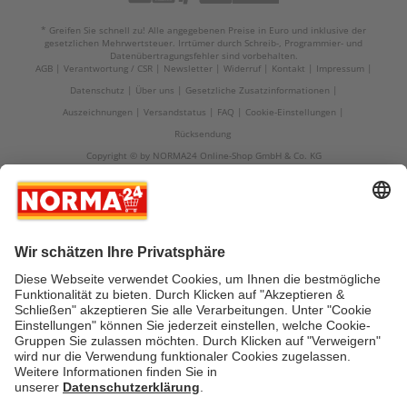
* Greifen Sie schnell zu! Alle angegebenen Preise in Euro und inklusive der
gesetzlichen Mehrwertsteuer. Irrtümer durch Schreib-, Programmier- und
Datenübertragungsfehler sind vorbehalten.
AGB
Verantwortung / CSR
Newsletter
Widerruf
Kontakt
Impressum
Datenschutz
Über uns
Gesetzliche Zusatzinformationen
Auszeichnungen
Versandstatus
FAQ
Cookie-Einstellungen
Rücksendung
Copyright © by NORMA24 Online-Shop GmbH & Co. KG