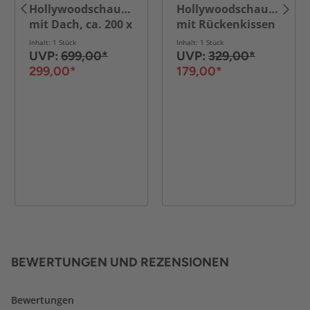
Hollywoodschaukel
Hollywoodschaukel
mit Dach, ca. 200 x
mit Rückenkissen
125 x 178 cm -
und
Inhalt: 1 Stück
Inhalt: 1 Stück
Grau
Getränkehalter,
UVP:
699,00*
UVP:
329,00*
ca. 183 x 136 x 171
299,00*
179,00*
cm - Anthrazit
BEWERTUNGEN UND REZENSIONEN
Bewertungen