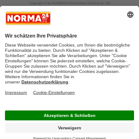
Copyright © by NORMA24 Online-Shop GmbH & Co. KG