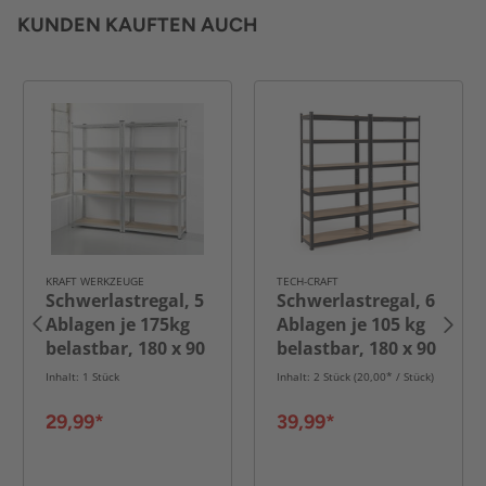
KUNDEN KAUFTEN AUCH
KRAFT WERKZEUGE
TECH-CRAFT
Schwerlastregal, 5
Schwerlastregal, 6
Ablagen je 175kg
Ablagen je 105 kg
belastbar, 180 x 90
belastbar, 180 x 90
x 40 cm, 2-er Set
x 40 cm, 2-er Set
Inhalt: 1 Stück
Inhalt: 2 Stück (20,00* / Stück)
29,99*
39,99*