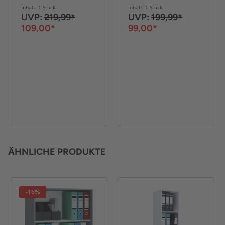
ca. 62 x 25 x 90 cm
cm - Weiß
Inhalt: 1 Stück
Inhalt: 1 Stück
- Weiß
UVP:
219,99*
UVP:
199,99*
109,00*
99,00*
ÄHNLICHE PRODUKTE
-16%