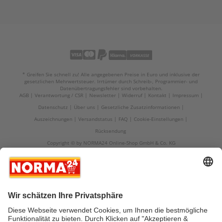
* Greifen Sie schnell zu! Alle angegebenen Preise in Euro und inklusive der
gesetzlichen Mehrwertsteuer. Irrtümer durch Schreib-, Programmier- und
Datenübertragungsfehler sind vorbehalten.
AGB
Verantwortung / CSR
Newsletter
Widerruf
Kontakt
Impressum
Datenschutz
Über uns
Gesetzliche Zusatzinformationen
Auszeichnungen
Versandstatus
FAQ
Cookie-Einstellungen
Rücksendung
Copyright © by NORMA24 Online-Shop GmbH & Co. KG