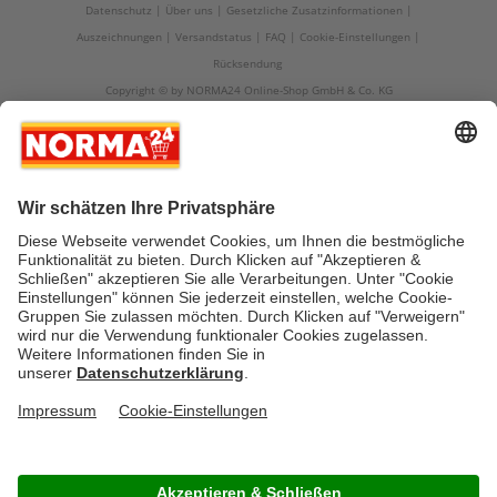
Datenschutz
Über uns
Gesetzliche Zusatzinformationen
Auszeichnungen
Versandstatus
FAQ
Cookie-Einstellungen
Rücksendung
Copyright © by NORMA24 Online-Shop GmbH & Co. KG