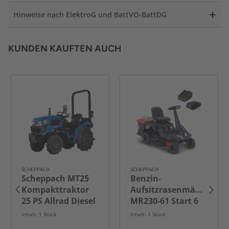
Hinweise nach ElektroG und BattVO-BattDG
KUNDEN KAUFTEN AUCH
SCHEPPACH
SCHEPPACH
Scheppach MT25
Benzin-
Kompakttraktor
Aufsitzrasenmäher
25 PS Allrad Diesel
MR230-61 Start 6
mit KAT 1
in 1
Inhalt: 1 Stück
Inhalt: 1 Stück
Dreipunktaufnahme