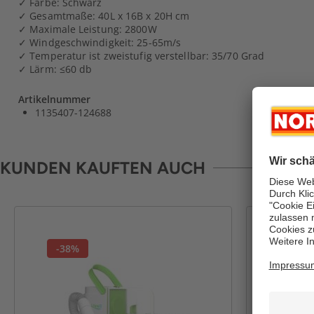
✓ Farbe: Schwarz
✓ Gesamtmaße: 40L x 16B x 20H cm
✓ Maximale Leistung: 2800W
✓ Windgeschwindigkeit: 25-65m/s
✓ Temperatur ist zweistufig verstellbar: 35/70 Grad
✓ Lärm: ≤60 db
Artikelnummer
1135407-124688
KUNDEN KAUFTEN AUCH
-38%