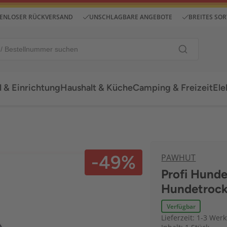
ENLOSER RÜCKVERSAND
UNSCHLAGBARE ANGEBOTE
BREITES SO
 & Einrichtung
Haushalt & Küche
Camping & Freizeit
Ele
-49%
PAWHUT
Profi Hunde
Hundetrock
Verfügbar
Lieferzeit: 1-3 Wer