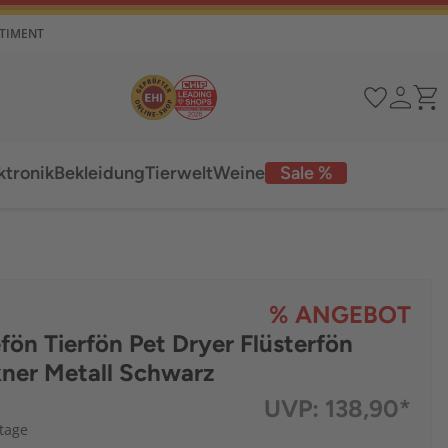
RTIMENT
ktronik
Bekleidung
Tierwelt
Weine
Sale %
% ANGEBOT
fön Tierfön Pet Dryer Flüsterfön
ner Metall Schwarz
UVP:
138,90*
ktage