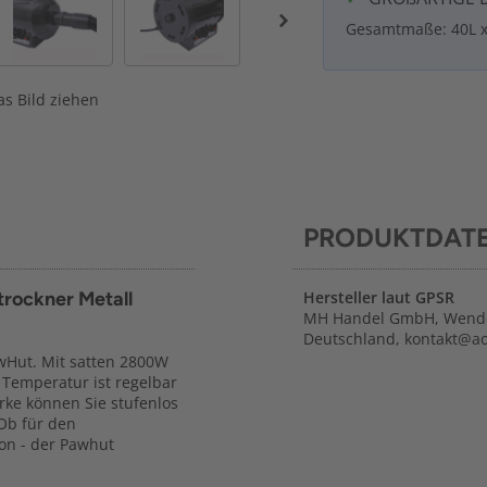
Gesamtmaße: 40L x
s Bild ziehen
PRODUKTDAT
trockner Metall
Hersteller laut GPSR
MH Handel GmbH, Wende
Deutschland, kontakt@a
wHut. Mit satten 2800W
 Temperatur ist regelbar
ärke können Sie stufenlos
 Ob für den
lon - der Pawhut