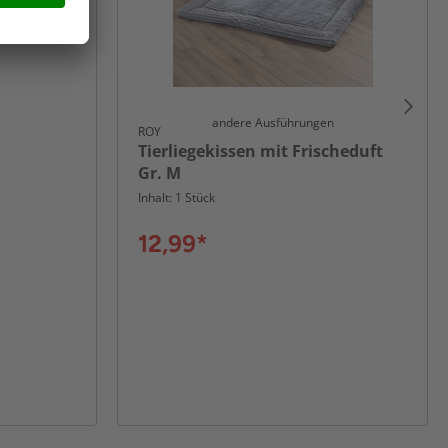
andere Ausführungen
ROY
Tierliegekissen mit Frischeduft
Gr. M
Inhalt: 1 Stück
12,99*