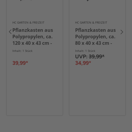
HC GARTEN & FREIZEIT
HC GARTEN & FREIZEIT
Pflanzkasten aus
Pflanzkasten aus
Polypropylen, ca.
Polypropylen, ca.
120 x 40 x 43 cm -
80 x 40 x 43 cm -
Braun
Schwarz
Inhalt: 1 Stück
Inhalt: 1 Stück
UVP:
39,99*
39,99*
34,99*