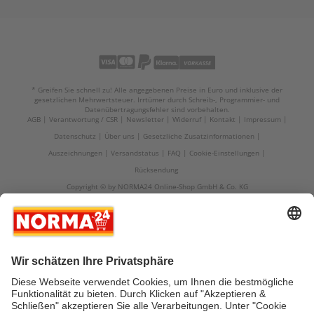
* Greifen Sie schnell zu! Alle angegebenen Preise in Euro und inklusive der
gesetzlichen Mehrwertsteuer. Irrtümer durch Schreib-, Programmier- und
Datenübertragungsfehler sind vorbehalten.
AGB
Verantwortung / CSR
Newsletter
Widerruf
Kontakt
Impressum
Datenschutz
Über uns
Gesetzliche Zusatzinformationen
Auszeichnungen
Versandstatus
FAQ
Cookie-Einstellungen
Rücksendung
Copyright © by NORMA24 Online-Shop GmbH & Co. KG