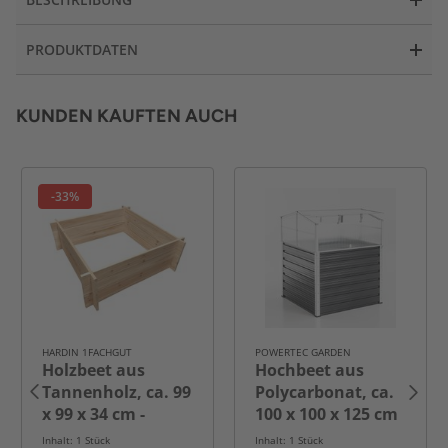
PRODUKTDATEN
KUNDEN KAUFTEN AUCH
-33%
HARDIN 1FACHGUT
POWERTEC GARDEN
Holzbeet aus
Hochbeet aus
Tannenholz, ca. 99
Polycarbonat, ca.
x 99 x 34 cm -
100 x 100 x 125 cm
Natur
- Anthrazit
Inhalt: 1 Stück
Inhalt: 1 Stück