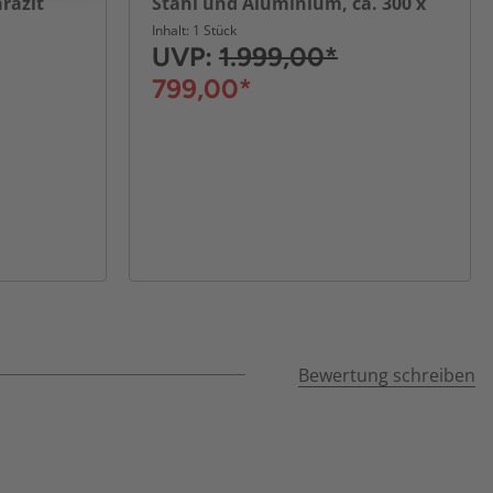
hrazit
Stahl und Aluminium, ca. 300 x
300 x 240 cm - Anthrazit
Inhalt: 1 Stück
UVP:
1.999,00*
799,00*
Bewertung schreiben