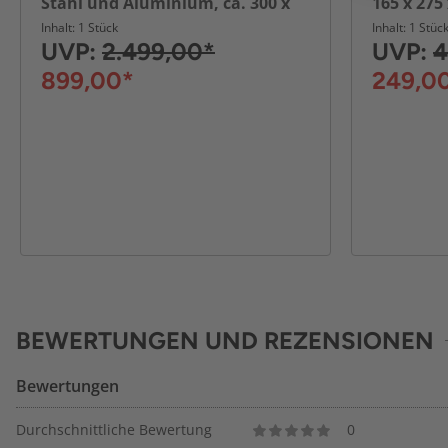
Stahl und Aluminium, ca. 300 x
165 x 275
360 x 240 cm - Anthrazit
Inhalt: 1 Stück
Inhalt: 1 Stüc
UVP:
2.499,00*
UVP:
4
899,00*
249,0
BEWERTUNGEN UND REZENSIONEN
Bewertungen
Durchschnittliche Bewertung
0