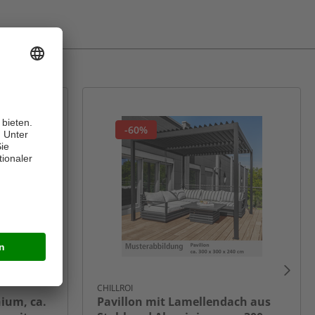
-60%
CHILLROI
nium, ca.
Pavillon mit Lamellendach aus