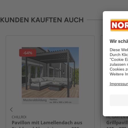
KUNDEN KAUFTEN AUCH
-64%
-50%
CHILLROI
HC GARTEN &
Pavillon mit Lamellendach aus
Grillpavi