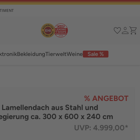
RTIMENT
ktronik
Bekleidung
Tierwelt
Weine
Sale %
% ANGEBOT
t Lamellendach aus Stahl und
egierung ca. 300 x 600 x 240 cm
UVP:
4.999,00*