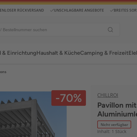
ENLOSER RÜCKVERSAND
UNSCHLAGBARE ANGEBOTE
BREITES SO
 & Einrichtung
Haushalt & Küche
Camping & Freizeit
Ele
lons
-70%
CHILLROI
Pavillon mi
Aluminiuml
Nicht verfügbar
Inhalt: 1 Stück