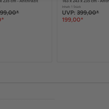
 x 235 cm - Anthrazit
163 x 243 x 235 cm - Ant
k
Inhalt: 1 Stück
99,00*
UVP:
399,00*
0*
199,00*