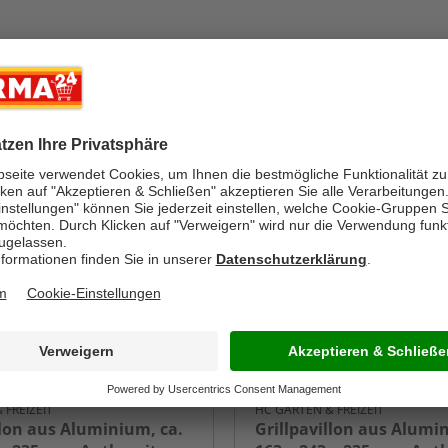
-50%
 FREIZEIT
HC GARTEN & FREIZEIT
llon aus Aluminium, ca.
Grillpavillon aus Alumi