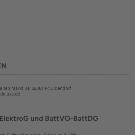
EN
ten Markt 34, 32361 Pr.Oldendorf ,
deluxe.de
 ElektroG und BattVO-BattDG
n Elektroaltgeräten, Batterien & Akkus