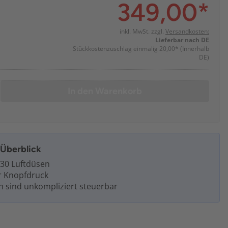
349,00
*
inkl. MwSt. zzgl.
Versandkosten:
Lieferbar nach DE
Stückkostenzuschlag einmalig 20,00*
(Innerhalb
DE)
In den Warenkorb
m Überblick
130 Luftdüsen
r Knopfdruck
n sind unkompliziert steuerbar