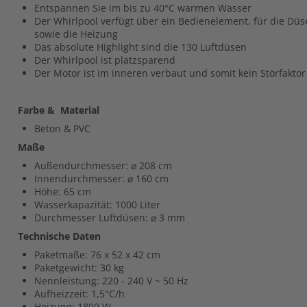
Entspannen Sie im bis zu 40°C warmen Wasser
Der Whirlpool verfügt über ein Bedienelement, für die Düs
sowie die Heizung
Das absolute Highlight sind die 130 Luftdüsen
Der Whirlpool ist platzsparend
Der Motor ist im inneren verbaut und somit kein Störfaktor
Farbe & Material
Beton & PVC
Maße
Außendurchmesser: ⌀ 208 cm
Innendurchmesser: ⌀ 160 cm
Höhe: 65 cm
Wasserkapazität: 1000 Liter
Durchmesser Luftdüsen: ⌀ 3 mm
Technische Daten
Paketmaße: 76 x 52 x 42 cm
Paketgewicht: 30 kg
Nennleistung: 220 - 240 V ~ 50 Hz
Aufheizzeit: 1,5°C/h
Heizung: 1800 W