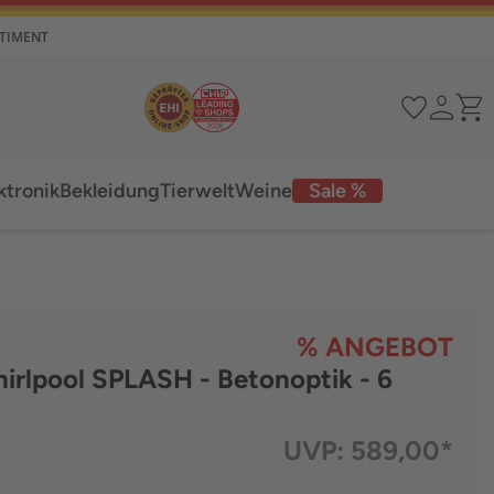
RTIMENT
ktronik
Bekleidung
Tierwelt
Weine
Sale %
% ANGEBOT
irlpool SPLASH - Betonoptik - 6
UVP:
589,00*