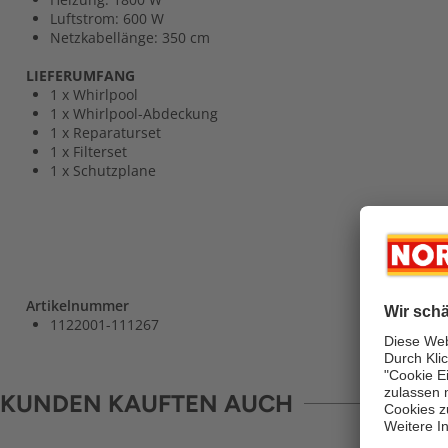
Luftstrom: 600 W
Netzkabellänge: 350 cm
LIEFERUMFANG
1 x Whirlpool
1 x Whirlpool-Abdeckung
1 x Reparaturset
1 x Filterset
1 x Schutzplane
Artikelnummer
1122001-111267
KUNDEN KAUFTEN AUCH