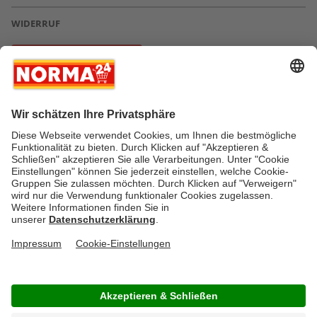
WIDERRUF
Vertrag widerrufen
* Greifen Sie schnell zu! Alle angegebenen Preise in Euro und inklusive der
gesetzlichen Mehrwertsteuer. Irrtümer durch Schreib-, Programmier- und
Datenübertragungsfehler sind vorbehalten.
AGB
Verantwortung / CSR
Newsletter
Widerruf
Kontakt
Impressum
Datenschutz
Über uns
Gesetzliche Zusatzinformationen
Auszeichnungen
Versandstatus
FAQ
Cookie-Einstellungen
Rücksendung
Copyright © by NORMA24 Online-Shop GmbH & Co. KG