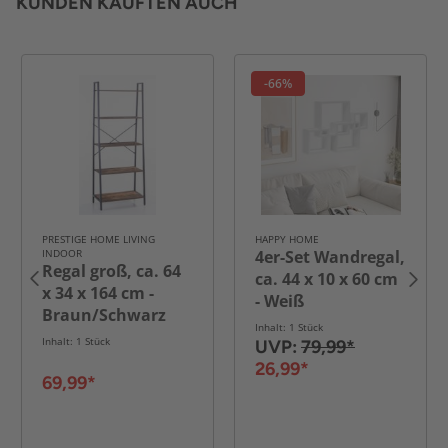
KUNDEN KAUFTEN AUCH
-66%
PRESTIGE HOME LIVING
HAPPY HOME
INDOOR
4er-Set Wandregal,
Regal groß, ca. 64
ca. 44 x 10 x 60 cm
x 34 x 164 cm -
- Weiß
Braun/Schwarz
Inhalt: 1 Stück
Inhalt: 1 Stück
UVP:
79,99*
26,99*
69,99*