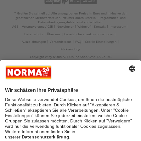
* Greifen Sie schnell zu! Alle angegebenen Preise in Euro und inklusive der
gesetzlichen Mehrwertsteuer. Irrtümer durch Schreib-, Programmier- und
Datenübertragungsfehler sind vorbehalten.
AGB
Verantwortung / CSR
Newsletter
Widerruf
Kontakt
Impressum
Datenschutz
Über uns
Gesetzliche Zusatzinformationen
Auszeichnungen
Versandstatus
FAQ
Cookie-Einstellungen
Rücksendung
Copyright © by NORMA24 Online-Shop GmbH & Co. KG