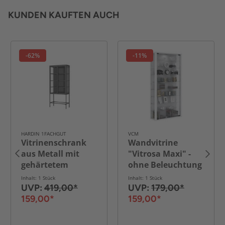
KUNDEN KAUFTEN AUCH
-62%
-11%
HARDIN 1FACHGUT
VCM
Vitrinenschrank
Wandvitrine
aus Metall mit
"Vitrosa Maxi" -
gehärtetem
ohne Beleuchtung
MORU-Glas und
Weiß
Inhalt: 1 Stück
Inhalt: 1 Stück
Glas-Seiten, ca.
UVP:
419,00*
UVP:
179,00*
180 x 80 x 40 cm -
159,00*
159,00*
Schwarz