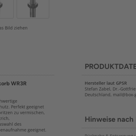
s Bild ziehen
PRODUKTDAT
rkorb WR3R
Hersteller laut GPSR
Stefan Zabel, Dr.-Gottfr
Deutschland, mail@box
chwertige
utz. Perfekt geeignet
ritzen zu vermischen,
Hinweise nach
rich,
Auswahl des
nnenaufnahme geeignet.
Rückgabe & Entsorgung vo