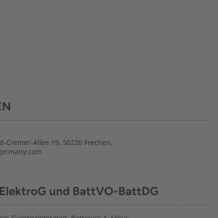
EN
ied-Cremer-Allee 19, 50226 Frechen,
-germany.com
 ElektroG und BattVO-BattDG
n Elektroaltgeräten, Batterien & Akkus