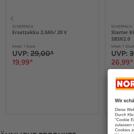
SCHEPPACH
SCHEPPACH
Ersatzakku 2.0Ah/ 20 V
Starter K
SBSK2.0
Inhalt: 1 Stück
Inhalt: 1 Stüc
UVP:
29,00*
UVP:
3
19,99*
26,99*