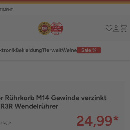
RTIMENT
ktronik
Bekleidung
Tierwelt
Weine
Sale %
er Rührkorb M14 Gewinde verzinkt
R3R Wendelrührer
24,99
*
rktage