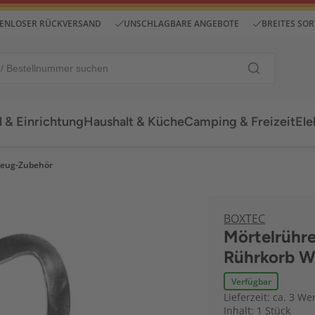
ENLOSER RÜCKVERSAND
UNSCHLAGBARE ANGEBOTE
BREITES SO
 & Einrichtung
Haushalt & Küche
Camping & Freizeit
Ele
eug-Zubehör
BOXTEC
Mörtelrühr
Rührkorb W
Verfügbar
Lieferzeit: ca. 3 We
Inhalt: 1 Stück