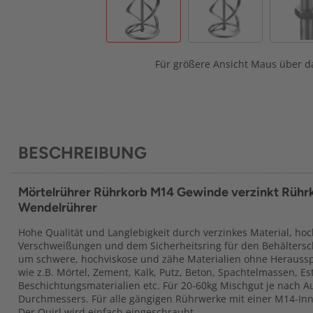
Für größere Ansicht Maus über da
BESCHREIBUNG
Mörtelrührer Rührkorb M14 Gewinde verzinkt Rüh
Wendelrührer
Hohe Qualität und Langlebigkeit durch verzinkes Material, ho
Verschweißungen und dem Sicherheitsring für den Behältersch
um schwere, hochviskose und zähe Materialien ohne Heraussp
wie z.B. Mörtel, Zement, Kalk, Putz, Beton, Spachtelmassen, Est
Beschichtungsmaterialien etc. Für 20-60kg Mischgut je nach 
Durchmessers. Für alle gängigen Rührwerke mit einer M14-I
Der Quirl wird einfach eingeschraubt.