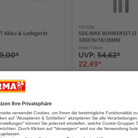
TECTOOL
IT Akku & Ladegerät
SDS-MAX BOHRERSET (3 S
320X16/18/20MM
k
Inhalt: 1 Stück
9,00*
UVP:
54,62*
22,49*