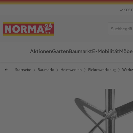
KOST
Aktionen
Garten
Baumarkt
E-Mobilität
Möbel
Startseite
Baumarkt
Heimwerken
Elektrowerkzeug
Werkz