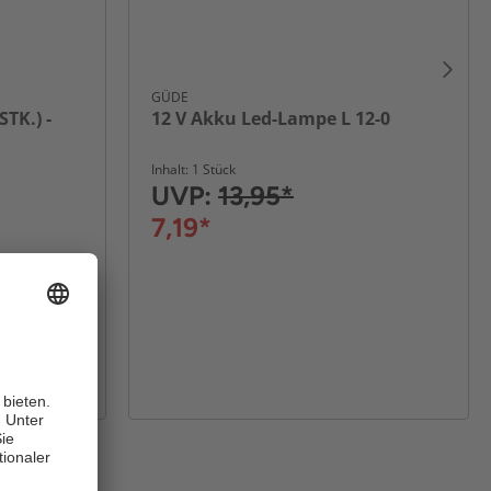
GÜDE
TK.) -
12 V Akku Led-Lampe L 12-0
Inhalt: 1 Stück
UVP:
13,95*
7,19*