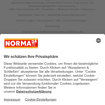
gesetzlichen Mehrwertsteuer. Irrtümer durch Schreib-, Programmier- und
Datenübertragungsfehler sind vorbehalten.
AGB
Verantwortung / CSR
Newsletter
Widerruf
Kontakt
Impressum
Datenschutz
Über uns
Gesetzliche Zusatzinformationen
Auszeichnungen
Versandstatus
FAQ
Cookie-Einstellungen
Rücksendung
Copyright © by NORMA24 Online-Shop GmbH & Co. KG