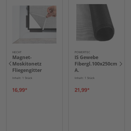
HECHT
POWERTEC
Magnet-
IS Gewebe
Moskitonetz
Fibergl.100x250cm
Fliegengitter
A.
"Deluxe"
Inhalt: 1 Stück
Inhalt: 1 Stück
100x120cm
schwarz
16,99*
21,99*