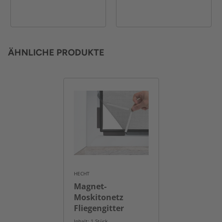
ÄHNLICHE PRODUKTE
HECHT
Magnet-
Moskitonetz
Fliegengitter
"Deluxe"
Inhalt: 1 Stück