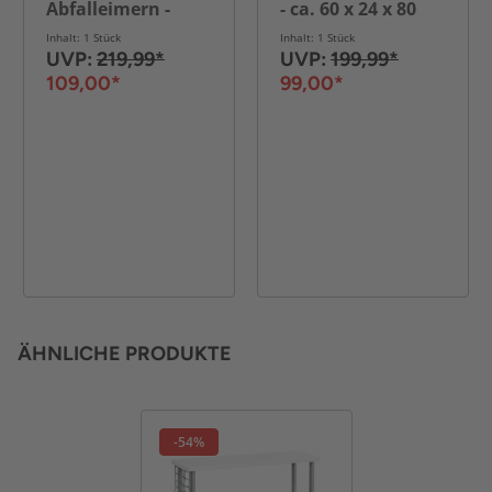
Abfalleimern -
- ca. 60 x 24 x 80
ca. 62 x 25 x 90 cm
cm - Weiß
Inhalt: 1 Stück
Inhalt: 1 Stück
- Weiß
UVP:
219,99*
UVP:
199,99*
109,00*
99,00*
ÄHNLICHE PRODUKTE
-54%