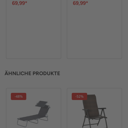
48 cm - Grau
48 cm - Schwarz
69,99*
69,99*
ÄHNLICHE PRODUKTE
-48%
-52%