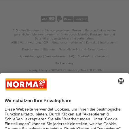
* Greifen Sie schnell zu! Alle angegebenen Preise in Euro und inklusive der
gesetzlichen Mehrwertsteuer. Irrtümer durch Schreib-, Programmier- und
Datenübertragungsfehler sind vorbehalten.
AGB
Verantwortung / CSR
Newsletter
Widerruf
Kontakt
Impressum
Datenschutz
Über uns
Gesetzliche Zusatzinformationen
Auszeichnungen
Versandstatus
FAQ
Cookie-Einstellungen
Rücksendung
Copyright © by NORMA24 Online-Shop GmbH & Co. KG