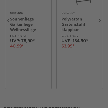
OUTSUNNY
OUTSUNNY
Sonnenliege
Polyrattan
Gartenliege
Gartenstuhl
Wellnessliege
klappbar
Strandliege
Rückenlehne 7
Inhalt: 1 Stück
Inhalt: 1 Stück
klappbar mit
stufig
UVP:
78,90*
UVP:
134,90*
Sonnenschutz
Braun+Schwarz
40,99*
63,99*
(Grau)
58x71x111cm