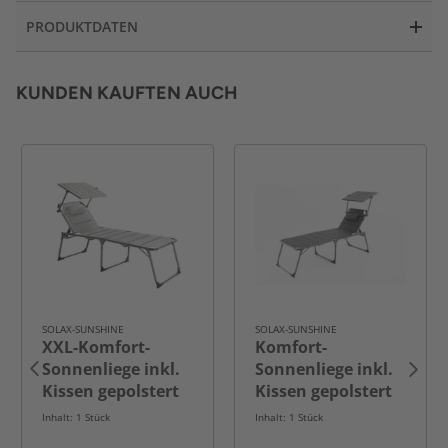
PRODUKTDATEN
KUNDEN KAUFTEN AUCH
SOLAX-SUNSHINE
SOLAX-SUNSHINE
XXL-Komfort-
Komfort-
Sonnenliege inkl.
Sonnenliege inkl.
Kissen gepolstert
Kissen gepolstert
aus Aluminium,
aus Aluminium,
Inhalt: 1 Stück
Inhalt: 1 Stück
ca. 193 x 67 x
ca. 203 x 67,5 x