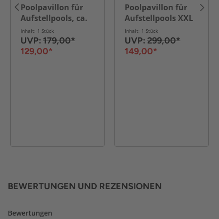
Poolpavillon für
Poolpavillon für
Aufstellpools, ca.
Aufstellpools XXL
500 x 433 x 250 cm
aus PVC, ca. 600 x
Inhalt: 1 Stück
Inhalt: 1 Stück
520 x 280 cm - Blau
UVP:
179,00*
UVP:
299,00*
129,00*
149,00*
BEWERTUNGEN UND REZENSIONEN
Bewertungen