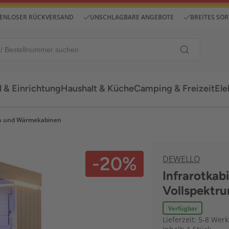
ENLOSER RÜCKVERSAND
UNSCHLAGBARE ANGEBOTE
BREITES SO
 & Einrichtung
Haushalt & Küche
Camping & Freizeit
Ele
n und Wärmekabinen
-20%
DEWELLO
Infrarotka
Vollspektru
Verfügbar
Lieferzeit: 5-8 Wer