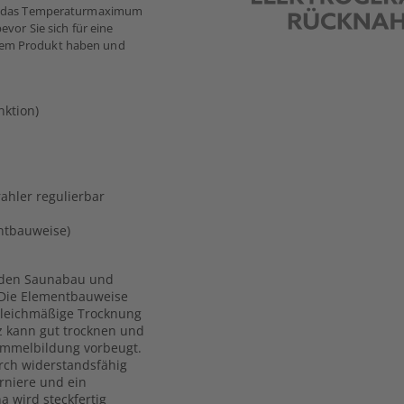
 um das Temperaturmaximum
evor Sie sich für eine
 dem Produkt haben und
nktion)
ahler regulierbar
ntbauweise)
r den Saunabau und
. Die Elementbauweise
gleichmäßige Trocknung
lz kann gut trocknen und
immelbildung vorbeugt.
urch widerstandsfähig
rniere und ein
a wird steckfertig