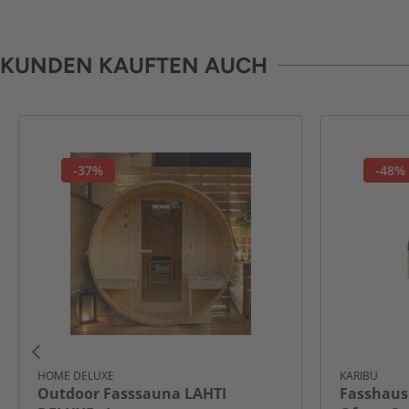
KUNDEN KAUFTEN AUCH
-37%
-48%
HOME DELUXE
KARIBU
Outdoor Fasssauna LAHTI
Fasshaus