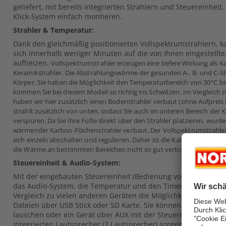
geliefert, mit bereits integrierten Strahlern und Steuereinheit,
Klick-System einfach montieren.
Strahler & Temperatur:
Dank den gleichmäßig positionierten Vollspektrumstrahlern, k
sich innerhalb weniger Minuten auf die von Ihnen eingestellt
aufheizen.
Vollspektrumstrahler erzeugen eine tiefere Wirkung als K
Keramikstrahler. Die Abstrahlungswärme der gesunden A-, B- und C-Str
Körper.
Sie haben die Möglichkeit den Temperaturbereich von 30°C bi
kommen Sie bei diesem Modell so richtig ins Schwitzen.
Im Vergleich 
haben wir hier zusätzlich einen Bodenstrahler verbaut (ohne Aufpreis
strahlt zusätzlich von unten, sodass Sie auch im unteren Bereich der
verspüren. Da Sie Ihre Füße direkt über den Strahler platzieren, wurde
wärmender Karbon-Flächenstrahler verbaut.
Der Vollspektrumstrahle
sich einzeln abschalten und regulieren. Daher ist die Kabine auch für 
die Wärme an bestimmten Bereichen nicht so gut vertragen.
Steuereinheit & Audio-System:
Mit der eingebauten Steuereinheit (Bedienung von Innen) kön
das Audio-System, die Temperatur und den Timer zentral einst
Vergleich zu vielen anderen Geräten die Möglichkeit, der dir
Dateien über USB Stick oder SD Karte. Sie können natürlich a
lauschen oder ein Gerät über AUX mit der Steuereinheit verbi
integrierten Lautsprecher (2 Lautsprecher) sorgen für einen kl