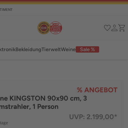
RTIMENT
ktronik
Bekleidung
Tierwelt
Weine
Sale %
% ANGEBOT
bine KINGSTON 90x90 cm, 3
mstrahler, 1 Person
UVP:
2.199,00*
ktage