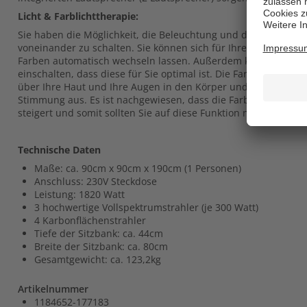
Licht & Farblichttherapie:
Sie haben die Möglichkeit, die Beleuchtung und die LED Farbli
voneinander zu schalten. Sie können sich für Ihre Wunschfarb
Farben automatisch wechseln lassen. Außerdem können Sie di
einschalten, dass diese für Sie optimal ist. Die Farben der Far
über Ihre Haut und Ihre Augen in den Körper und wirken sich p
Stimmung aus. Es ist nachgewiesen, dass die Farblichttherap
steigert und somit sollten Sie auf diese Funktion nicht missen
Technische Daten
Maße: ca. 90cm x 90cm x 190cm (1 Personen)
Anschluss: 230V Steckdose
Leistung: 1820 Watt
3 hochwertige Vollspektrumstrahler (je 300 Watt)
4 Karbonflächenstrahler
Tiefe der Sitzbank: ca. 44cm
Breite der Sitzbank: ca. 80cm
Gesamtgewicht: ca. 123,2kg
Artikelnummer
1184652-177183