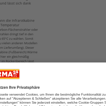
 und lässt sich dank
ann die Infrarotkabine
e Temperatur
arbon-Flächenstrahler oder
ahlen dringt tief in den
s 65°C zu wählen. Somit
zu vielen anderen Modellen
 im Lieferumfang).
Dieser
 Kabine (Fußbereich) Wärme
 hier ein gleichmäßig
r im Rückenbereich lässt
Personen geeignet, welche
nen Sie die Beleuchtung,
ellen. Sie haben im
ekten Wiedergabe von MP3
uch Ihrem Radiosender
nden. Die in der Decke
aren, kraftvollen Sound.