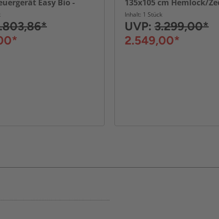
euergerät Easy Bio -
135x105 cm Hemlock/Zed
Germany
Duo-Strahler, 1-2 Perso
k
Inhalt: 1 Stück
.803,86*
UVP:
3.299,00*
00*
2.549,00*