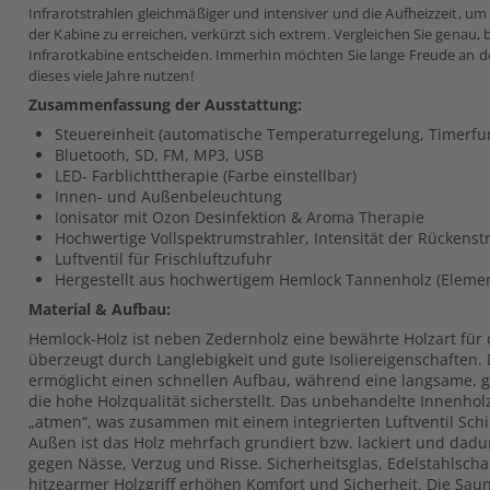
Infrarotstrahlen gleichmäßiger und intensiver und die Aufheizzeit,
der Kabine zu erreichen, verkürzt sich extrem.
Vergleichen Sie genau, b
Infrarotkabine entscheiden. Immerhin möchten Sie lange Freude an
dieses viele Jahre nutzen!
Zusammenfassung der Ausstattung:
Steuereinheit (automatische Temperaturregelung, Timerfu
Bluetooth, SD, FM, MP3, USB
LED- Farblichttherapie (Farbe einstellbar)
Innen- und Außenbeleuchtung
Ionisator mit Ozon Desinfektion & Aroma Therapie
Hochwertige Vollspektrumstrahler, Intensität der Rückenstr
Luftventil für Frischluftzufuhr
Hergestellt aus hochwertigem Hemlock Tannenholz (Eleme
Material & Aufbau:
Hemlock-Holz ist neben Zedernholz eine bewährte Holzart fü
überzeugt durch Langlebigkeit und gute Isoliereigenschaften
ermöglicht einen schnellen Aufbau, während eine langsame, 
die hohe Holzqualität sicherstellt. Das unbehandelte Innenho
„atmen“, was zusammen mit einem integrierten Luftventil Sch
Außen ist das Holz mehrfach grundiert bzw. lackiert und dad
gegen Nässe, Verzug und Risse. Sicherheitsglas, Edelstahlscha
hitzearmer Holzgriff erhöhen Komfort und Sicherheit. Die Saun