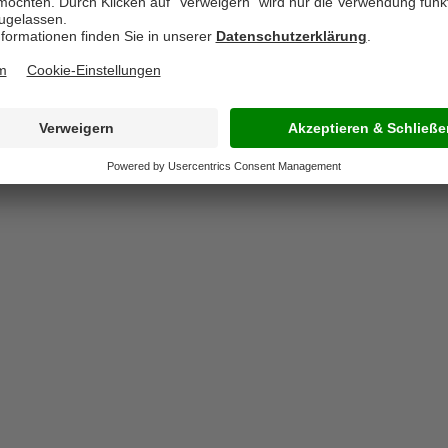
chttherapie getrennt
e entscheiden, oder die
e Beleuchtung so
blichttherapie dringen
ositiv auf Ihre
ie das Wohlbefinden
 müssen.