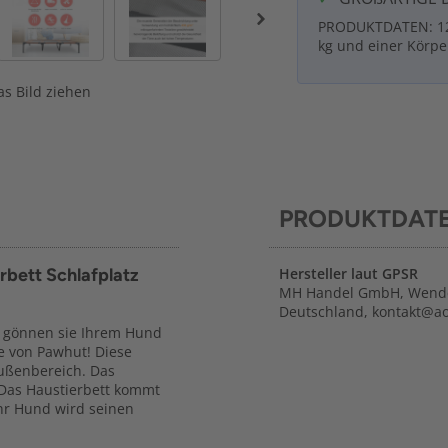
PRODUKTDATEN: 122
kg und einer Körpe
s Bild ziehen
PRODUKTDAT
bett Schlafplatz
Hersteller laut GPSR
MH Handel GmbH, Wende
Deutschland, kontakt@a
n gönnen sie Ihrem Hund
e von Pawhut! Diese
Außenbereich. Das
 Das Haustierbett kommt
hr Hund wird seinen