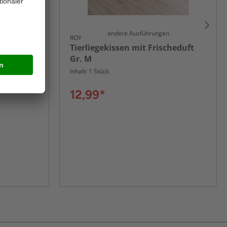
andere Ausführungen
ROY
Tierliegekissen mit Frischeduft
Gr. M
Inhalt: 1 Stück
12,99*