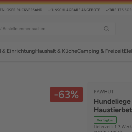
ENLOSER RÜCKVERSAND
UNSCHLAGBARE ANGEBOTE
BREITES SO
 & Einrichtung
Haushalt & Küche
Camping & Freizeit
Ele
-63%
PAWHUT
Hundeliege
Haustierbet
Verfügbar
Lieferzeit: 1-3 Wer