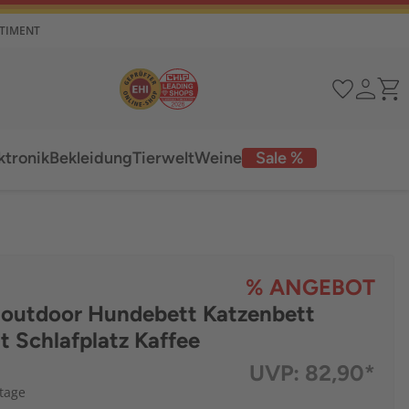
RTIMENT
ktronik
Bekleidung
Tierwelt
Weine
Sale %
% ANGEBOT
 outdoor Hundebett Katzenbett
t Schlafplatz Kaffee
UVP:
82,90*
ktage