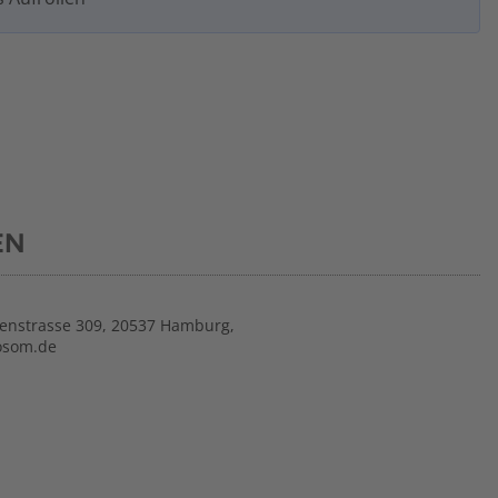
EN
nstrasse 309, 20537 Hamburg,
osom.de