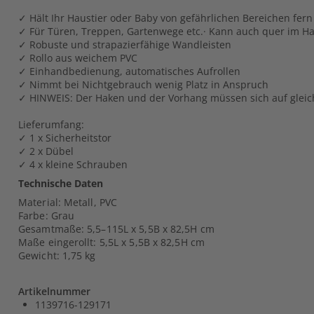
✓ Hält Ihr Haustier oder Baby von gefährlichen Bereichen fern
✓ Für Türen, Treppen, Gartenwege etc.· Kann auch quer im H
✓ Robuste und strapazierfähige Wandleisten
✓ Rollo aus weichem PVC
✓ Einhandbedienung, automatisches Aufrollen
✓ Nimmt bei Nichtgebrauch wenig Platz in Anspruch
✓ HINWEIS: Der Haken und der Vorhang müssen sich auf gleic
Lieferumfang:
✓ 1 x Sicherheitstor
✓ 2 x Dübel
✓ 4 x kleine Schrauben
Technische Daten
Material: Metall, PVC
Farbe: Grau
Gesamtmaße: 5,5–115L x 5,5B x 82,5H cm
Maße eingerollt: 5,5L x 5,5B x 82,5H cm
Gewicht: 1,75 kg
Artikelnummer
1139716-129171