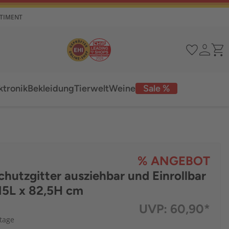
RTIMENT
ktronik
Bekleidung
Tierwelt
Weine
Sale %
% ANGEBOT
hutzgitter ausziehbar und Einrollbar
15L x 82,5H cm
UVP:
60,90*
ktage