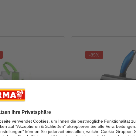
-35%
BUDDY´BEST
Pflegeset LX-052
Batteriebetriebener
Tierhaarentferner