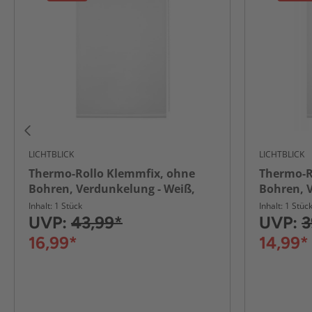
LICHTBLICK
LICHTBLICK
Thermo-Rollo Klemmfix, ohne
Thermo-R
Bohren, Verdunkelung - Weiß,
Bohren, V
100 cm x 150 cm (B x L)
cm x 150 
Inhalt: 1 Stück
Inhalt: 1 Stüc
UVP:
43,99*
UVP:
3
16,99*
14,99*