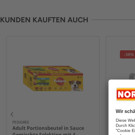
KUNDEN KAUFTEN AUCH
-38%
PEDIGREE
LIFENAXX
Adult Portionsbeutel in Sauce
Haustier 
Gemischte Selektion mit 4