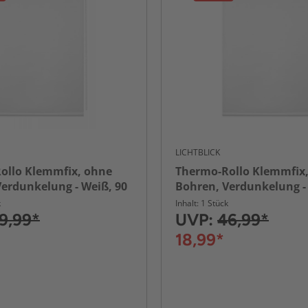
LICHTBLICK
ollo Klemmfix, ohne
Thermo-Rollo Klemmfix
erdunkelung - Weiß, 90
Bohren, Verdunkelung -
cm (B x L)
cm x 220 cm (B x L)
k
Inhalt: 1 Stück
9,99*
UVP:
46,99*
18,99*