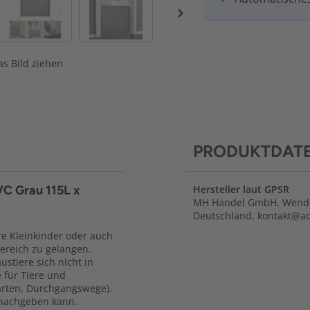
s Bild ziehen
PRODUKTDAT
VC Grau 115L x
Hersteller laut GPSR
MH Handel GmbH, Wende
Deutschland, kontakt@a
e Kleinkinder oder auch
ereich zu gelangen.
stiere sich nicht in
 für Tiere und
Garten, Durchgangswege).
 nachgeben kann.