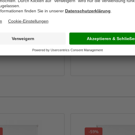
k
Inhalt: 1 Stück
29,99*
UVP:
19,99*
12,99*
-59%