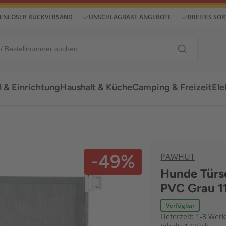
ENLOSER RÜCKVERSAND
UNSCHLAGBARE ANGEBOTE
BREITES SO
 & Einrichtung
Haushalt & Küche
Camping & Freizeit
Ele
-49%
PAWHUT
Hunde Türsc
PVC Grau 1
Verfügbar
Lieferzeit: 1-3 Wer