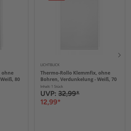
LICHTBLICK
, ohne
Thermo-Rollo Klemmfix, ohne
 Weiß, 80
Bohren, Verdunkelung - Weiß, 70
cm x 150 cm (B x L)
Inhalt: 1 Stück
UVP:
32,99*
12,99*