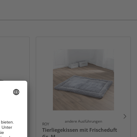
andere Ausführungen
ROY
Tierliegekissen mit Frischeduft
Gr. M