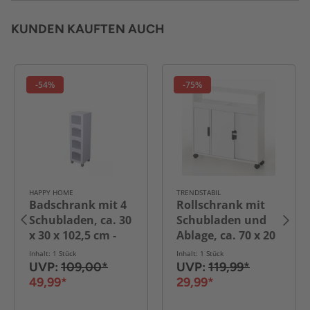
KUNDEN KAUFTEN AUCH
-54%
-75%
HAPPY HOME
TRENDSTABIL
Badschrank mit 4
Rollschrank mit
Schubladen, ca. 30
Schubladen und
x 30 x 102,5 cm -
Ablage, ca. 70 x 20
Weiß
x 71 cm - Weiß
Inhalt: 1 Stück
Inhalt: 1 Stück
UVP:
109,00*
UVP:
119,99*
49,99*
29,99*