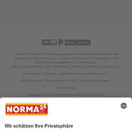
* Greifen Sie schnell zu! Alle angegebenen Preise in Euro und inklusive der
gesetzlichen Mehrwertsteuer. Irrtümer durch Schreib-, Programmier- und
Datenübertragungsfehler sind vorbehalten.
AGB
Verantwortung / CSR
Newsletter
Widerruf
Kontakt
Impressum
Datenschutz
Über uns
Gesetzliche Zusatzinformationen
Auszeichnungen
Versandstatus
FAQ
Cookie-Einstellungen
Rücksendung
Copyright © by NORMA24 Online-Shop GmbH & Co. KG