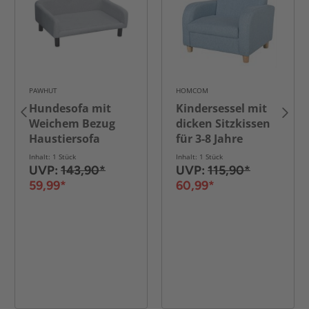
PAWHUT
HOMCOM
Hundesofa mit
Kindersessel mit
Weichem Bezug
dicken Sitzkissen
Haustiersofa
für 3-8 Jahre
Hundebett
Kinder Holz Leinen
Inhalt: 1 Stück
Inhalt: 1 Stück
Katzensofa
Schaumstoff Blau
UVP:
143,90*
UVP:
115,90*
Holzbeinen
49x45x44,5 cm
59,99*
60,99*