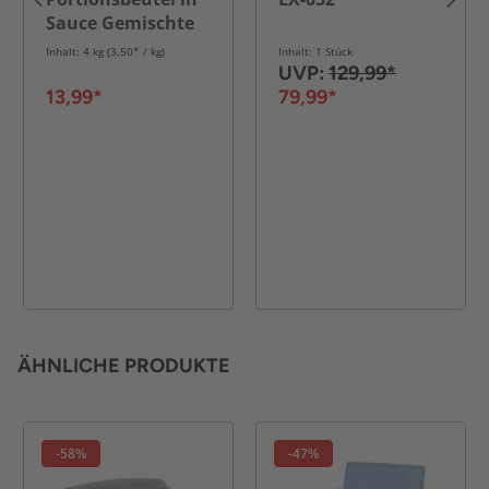
Sauce Gemischte
Selektion mit 4
Inhalt: 4 kg (3,50* / kg)
Inhalt: 1 Stück
Varietäten 40x
UVP:
129,99*
100g
13,99*
79,99*
ÄHNLICHE PRODUKTE
-58%
-47%