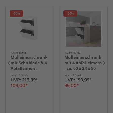
-50%
-50%
HAPPY HOME
HAPPY HOME
Mülleimerschrank
Mülleimerschrank
mit Schublade & 4
mit 4 Abfalleimern
Abfalleimern -
- ca. 60 x 24 x 80
ca. 62 x 25 x 90 cm
cm - Weiß
Inhalt: 1 Stück
Inhalt: 1 Stück
- Weiß
UVP:
219,99*
UVP:
199,99*
109,00*
99,00*