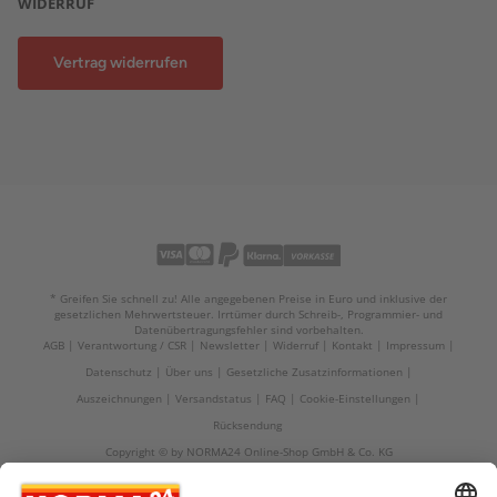
WIDERRUF
Vertrag widerrufen
* Greifen Sie schnell zu! Alle angegebenen Preise in Euro und inklusive der
gesetzlichen Mehrwertsteuer. Irrtümer durch Schreib-, Programmier- und
Datenübertragungsfehler sind vorbehalten.
AGB
Verantwortung / CSR
Newsletter
Widerruf
Kontakt
Impressum
Datenschutz
Über uns
Gesetzliche Zusatzinformationen
Auszeichnungen
Versandstatus
FAQ
Cookie-Einstellungen
Rücksendung
Copyright © by NORMA24 Online-Shop GmbH & Co. KG