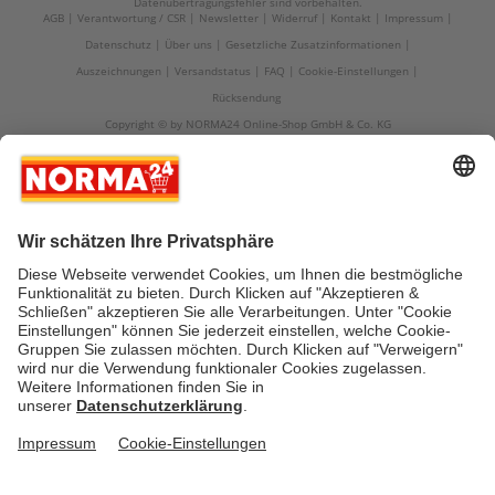
Datenübertragungsfehler sind vorbehalten.
AGB
Verantwortung / CSR
Newsletter
Widerruf
Kontakt
Impressum
Datenschutz
Über uns
Gesetzliche Zusatzinformationen
Auszeichnungen
Versandstatus
FAQ
Cookie-Einstellungen
Rücksendung
Copyright © by NORMA24 Online-Shop GmbH & Co. KG