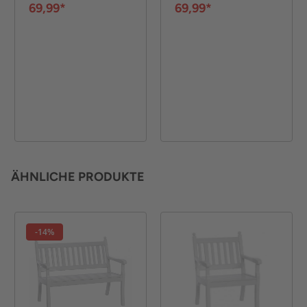
48 cm - Grau
48 cm - Schwarz
69,99*
69,99*
ÄHNLICHE PRODUKTE
-14%