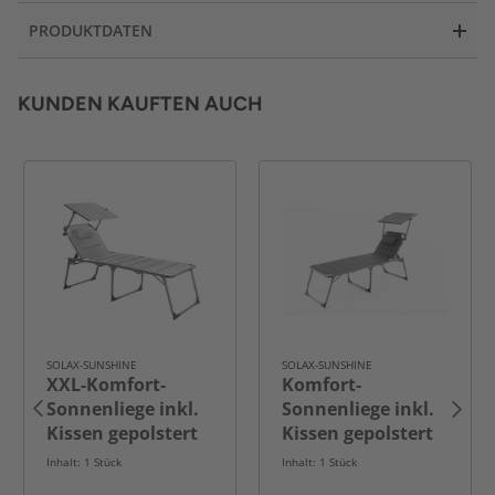
PRODUKTDATEN
KUNDEN KAUFTEN AUCH
SOLAX-SUNSHINE
SOLAX-SUNSHINE
XXL-Komfort-
Komfort-
Sonnenliege inkl.
Sonnenliege inkl.
Kissen gepolstert
Kissen gepolstert
aus Aluminium,
aus Aluminium,
Inhalt: 1 Stück
Inhalt: 1 Stück
ca. 193 x 67 x
ca. 203 x 67,5 x