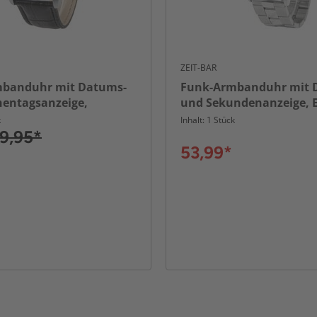
ZEIT-BAR
banduhr mit Datums-
Funk-Armbanduhr mit 
entagsanzeige,
und Sekundenanzeige, E
iger
Uhrband
k
Inhalt: 1 Stück
9,95*
53,99*