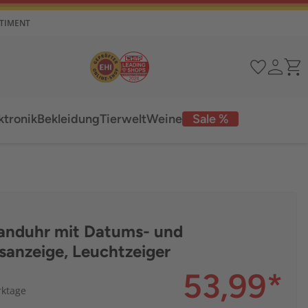
RTIMENT
ktronik
Bekleidung
Tierwelt
Weine
Sale %
nduhr mit Datums- und
anzeige, Leuchtzeiger
53,99
*
rktage