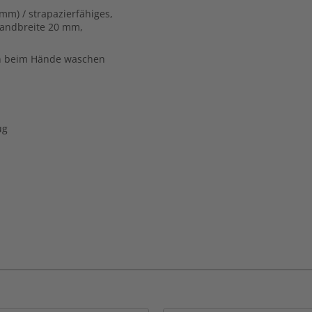
m) / strapazierfähiges,
Bandbreite 20 mm,
ann beim Hände waschen
ug