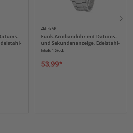
ZEIT-BAR
Datums-
Funk-Armbanduhr mit Datums-
delstahl-
und Sekundenanzeige, Edelstahl-
Uhrband
Inhalt: 1 Stück
53,99*