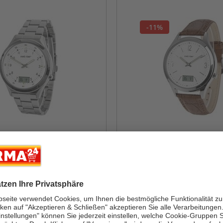
-11%
ZEIT-BAR
banduhr mit Datums-
Funk-Armbanduhr, mit
ndenanzeige, Edelstahl-
und Sekundenanzeige
k
Inhalt: 1 Stück
UVP:
49,95*
43,99*