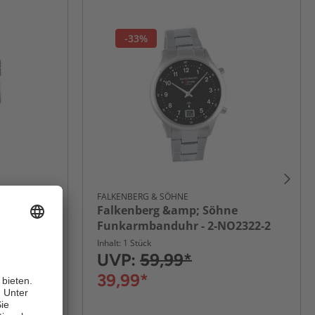
-33%
FALKENBERG & SÖHNE
 Datums-
Falkenberg &amp; Söhne
Funkarmbanduhr - 2-NO2322-2
Inhalt: 1 Stück
UVP:
59,99*
39,99*