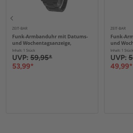
ZEIT-BAR
ZEIT-BAR
Funk-Armbanduhr mit Datums-
Funk-Arm
und Wochentagsanzeige,
und Woch
Leuchtzeiger
Leuchtze
Inhalt: 1 Stück
Inhalt: 1 Stüc
UVP:
59,95*
UVP:
5
53,99*
49,99*