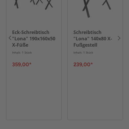
Eck-Schreibtisch
Schreibtisch
"Lona" 190x160x50
"Lona" 140x80 X-
X-Füße
Fußgestell
Weiß/Schwarz
Sonoma-
Inhalt: 1 Stück
Inhalt: 1 Stück
Eiche/Schwarz
359,00*
239,00*