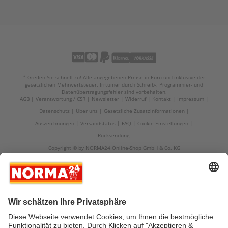
* Greifen Sie schnell zu! Alle angegebenen Preise in Euro und inklusive der
gesetzlichen Mehrwertsteuer. Irrtümer durch Schreib-, Programmier- und
Datenübertragungsfehler sind vorbehalten.
AGB
Verantwortung / CSR
Newsletter
Widerruf
Kontakt
Impressum
Datenschutz
Über uns
Gesetzliche Zusatzinformationen
Auszeichnungen
Versandstatus
FAQ
Cookie-Einstellungen
Rücksendung
Copyright © by NORMA24 Online-Shop GmbH & Co. KG