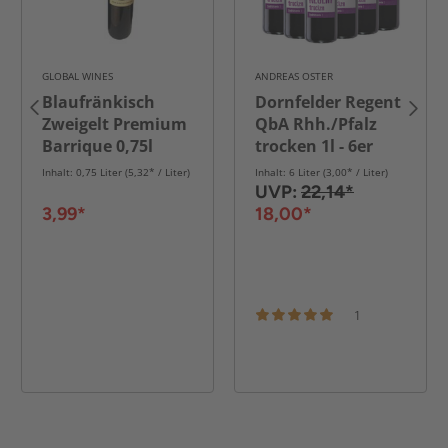
GLOBAL WINES
ANDREAS OSTER
Blaufränkisch
Dornfelder Regent
Zweigelt Premium
QbA Rhh./Pfalz
Barrique 0,75l
trocken 1l - 6er
Karton
Inhalt: 0,75 Liter (5,32* / Liter)
Inhalt: 6 Liter (3,00* / Liter)
UVP:
22,14*
3,99*
18,00*
1