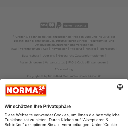
* Greifen Sie schnell zu! Alle angegebenen Preise in Euro und inklusive der
gesetzlichen Mehrwertsteuer. Irrtümer durch Schreib-, Programmier- und
Datenübertragungsfehler sind vorbehalten.
AGB
Verantwortung / CSR
Newsletter
Widerruf
Kontakt
Impressum
Datenschutz
Über uns
Gesetzliche Zusatzinformationen
Auszeichnungen
Versandstatus
FAQ
Cookie-Einstellungen
Rücksendung
Copyright © by NORMA24 Online-Shop GmbH & Co. KG