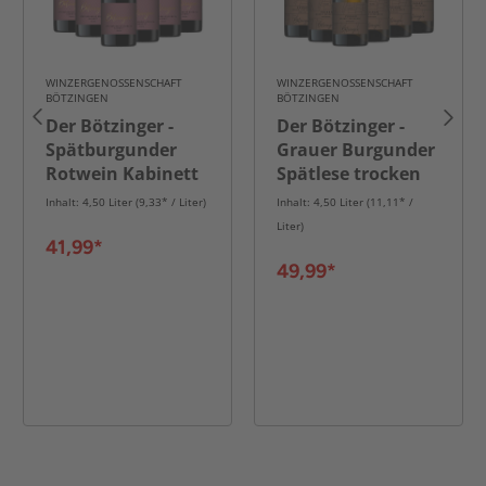
WINZERGENOSSENSCHAFT
WINZERGENOSSENSCHAFT
BÖTZINGEN
BÖTZINGEN
Der Bötzinger -
Der Bötzinger -
Spätburgunder
Grauer Burgunder
Rotwein Kabinett
Spätlese trocken
trocken - 6er
2018 - 6er Karton
Inhalt: 4,50 Liter (9,33* / Liter)
Inhalt: 4,50 Liter (11,11* /
Karton
Liter)
41,99*
49,99*