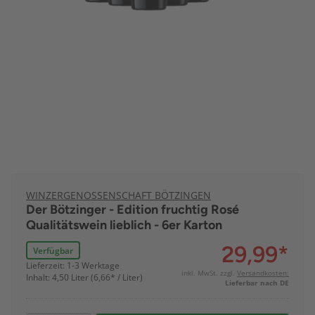
WINZERGENOSSENSCHAFT BÖTZINGEN
Der Bötzinger - Edition fruchtig Rosé
Qualitätswein lieblich - 6er Karton
29,99
*
Verfügbar
Lieferzeit: 1-3 Werktage
inkl. MwSt. zzgl.
Versandkosten:
Inhalt: 4,50 Liter (6,66* / Liter)
Lieferbar nach DE