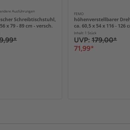
andere Ausführungen
E
FEMO
cher Schreibtischstuhl,
höhenverstellbarer Dre
 56 x 79 - 89 cm - versch.
ca. 60,5 x 54 x 116 - 126 
Grau/Schwarz
k
Inhalt: 1 Stück
9,99*
UVP:
179,00*
71,99*