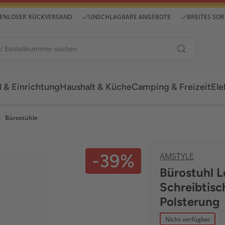
ENLOSER RÜCKVERSAND
UNSCHLAGBARE ANGEBOTE
BREITES SO
 & Einrichtung
Haushalt & Küche
Camping & Freizeit
Ele
Bürostühle
-39%
AMSTYLE
Bürostuhl 
Schreibtisc
Polsterung
Nicht verfügbar