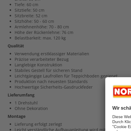
Tiefe: 60 cm
Sitztiefe: 50 cm
Sitzbreite: 52 cm
Sitzhöhe: 50 - 60 cm
Armlehnenhöhe: 70 - 80 cm
Höhe der Rückenlehne: 76 cm
Belastbarkeit: max. 120 kg
Qualität
Verwendung erstklassiger Materialien
Präzise verarbeiteter Bezug
Langlebige Konstruktion
Stabiles Gestell für sicheren Stand
Leichtgängige Laufrollen für Teppichboden geeignet
Produktion nach neuesten Standards
Hochwertige Sicherheits-Gasdruckfeder
Lieferumfang
1 Drehstuhl
Ohne Dekoration
Montage
Lieferung erfolgt zerlegt
Leicht verständliche Aufbauanleitung wird mitgeliefert