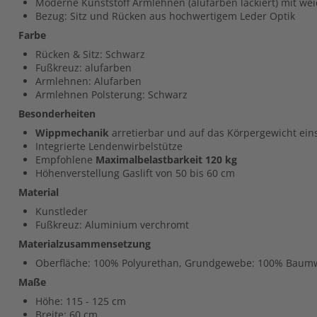
Moderne Kunststoff Armlehnen (alufarben lackiert) mit wei
Bezug: Sitz und Rücken aus hochwertigem Leder Optik
Farbe
Rücken & Sitz: Schwarz
Fußkreuz: alufarben
Armlehnen: Alufarben
Armlehnen Polsterung: Schwarz
Besonderheiten
Wippmechanik
arretierbar und auf das Körpergewicht eins
Integrierte Lendenwirbelstütze
Empfohlene
Maximalbelastbarkeit 120 kg
Höhenverstellung Gaslift von 50 bis 60 cm
Material
Kunstleder
Fußkreuz: Aluminium verchromt
Materialzusammensetzung
Oberfläche: 100% Polyurethan, Grundgewebe: 100% Baumw
Maße
Höhe: 115 - 125 cm
Breite: 60 cm