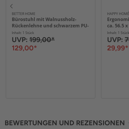
BETTER HOME
HAPPY HOM
Bürostuhl mit Walnussholz-
Ergonomis
Rückenlehne und schwarzem PU-
ca. 56.5 x
Leder, ca. 52 x 52 x 80–92 cm –
Farben\n
Inhalt: 1 Stück
Inhalt: 1 Stüc
Schwarz
UVP:
199,00*
UVP:
7
129,00*
29,99*
BEWERTUNGEN UND REZENSIONEN