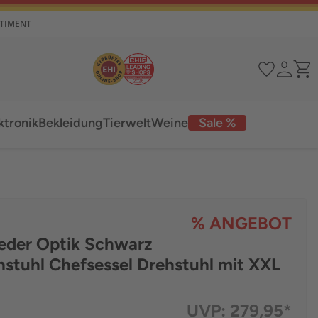
RTIMENT
ktronik
Bekleidung
Tierwelt
Weine
Sale %
% ANGEBOT
Leder Optik Schwarz
hstuhl Chefsessel Drehstuhl mit XXL
UVP:
279,95*