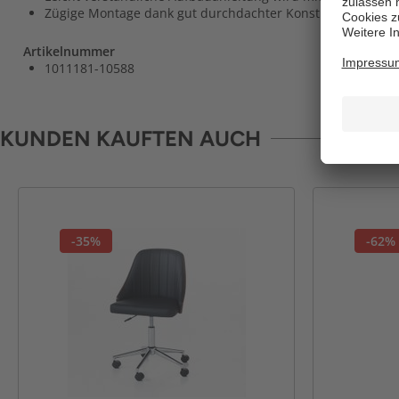
Zügige Montage dank gut durchdachter Konstruktion
Artikelnummer
1011181-10588
KUNDEN KAUFTEN AUCH
-35%
-62%