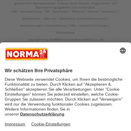
gesetzlichen Mehrwertsteuer. Irrtümer durch Schreib-, Programmier- und
Datenübertragungsfehler sind vorbehalten.
AGB
Verantwortung / CSR
Newsletter
Widerruf
Kontakt
Impressum
Datenschutz
Über uns
Gesetzliche Zusatzinformationen
Auszeichnungen
Versandstatus
FAQ
Cookie-Einstellungen
Rücksendung
Copyright © by NORMA24 Online-Shop GmbH & Co. KG