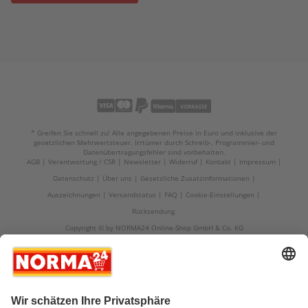
* Greifen Sie schnell zu! Alle angegebenen Preise in Euro und inklusive der
gesetzlichen Mehrwertsteuer. Irrtümer durch Schreib-, Programmier- und
Datenübertragungsfehler sind vorbehalten.
AGB
Verantwortung / CSR
Newsletter
Widerruf
Kontakt
Impressum
Datenschutz
Über uns
Gesetzliche Zusatzinformationen
Auszeichnungen
Versandstatus
FAQ
Cookie-Einstellungen
Rücksendung
Copyright © by NORMA24 Online-Shop GmbH & Co. KG