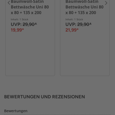
Baumwoll-Satin
Baumwoll-Satin
Bettwäsche Uni 80
Bettwäsche Uni 80
x 80 + 135 x 200
x 80 + 135 x 200
cm, Farbe beige
cm, Farbe weiss
Inhalt: 1 Stück
Inhalt: 1 Stück
UVP:
29,90*
UVP:
29,90*
19,99*
21,99*
BEWERTUNGEN UND REZENSIONEN
Bewertungen