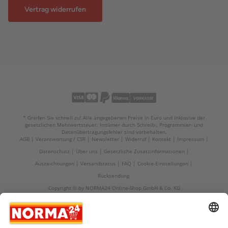
Vertrag widerrufen
* Greifen Sie schnell zu! Alle angegebenen Preise in Euro und inklusive der
gesetzlichen Mehrwertsteuer. Irrtümer durch Schreib-, Programmier- und
Datenübertragungsfehler sind vorbehalten.
AGB
Verantwortung / CSR
Newsletter
Widerruf
Kontakt
Impressum
Datenschutz
Über uns
Gesetzliche Zusatzinformationen
Auszeichnungen
Versandstatus
FAQ
Cookie-Einstellungen
Rücksendung
Copyright © by NORMA24 Online-Shop GmbH & Co. KG