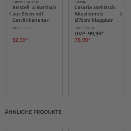
HARDIN 1FACHGUT
CASARIA
Beistell- & Bartisch
Casaria Stehtisch
aus Eisen mit
Akazienholz
Getränkehalter,
Ø78cm klappbar
ca. 40 x 75 cm -
Inhalt: 1 Stück
Inhalt: 1 Stück
Charcoal
UVP:
99,95*
32,99*
78,99*
ÄHNLICHE PRODUKTE