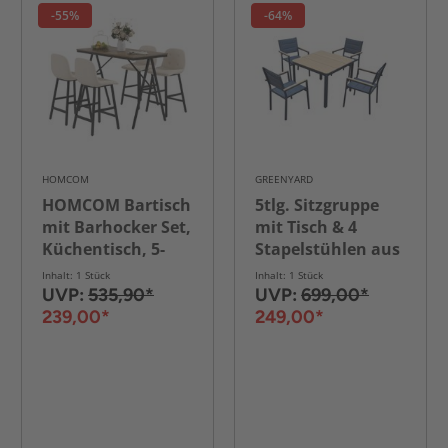
-55%
-64%
HOMCOM
GREENYARD
HOMCOM Bartisch
5tlg. Sitzgruppe
mit Barhocker Set,
mit Tisch & 4
Küchentisch, 5-
Stapelstühlen aus
teilig Essgruppe,
Aluminium -
Inhalt: 1 Stück
Inhalt: 1 Stück
Bartisch Set
Schwarz/Braun
UVP:
535,90*
UVP:
699,00*
239,00*
249,00*