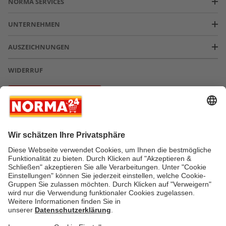
NORMA SERVICES
UNTERNEHMEN
AUSZEICHNUNGEN
WIDERRUF
Vertrag widerrufen
* Greifen Sie schnell zu! Alle angegebenen Preise in Euro und inklusive der
gesetzlichen Mehrwertsteuer. Irrtümer durch Schreib-, Programmier- und
Datenübertragungsfehler sind vorbehalten.
AGB
Verantwortung / CSR
Newsletter
Widerruf
Kontakt
Impressum