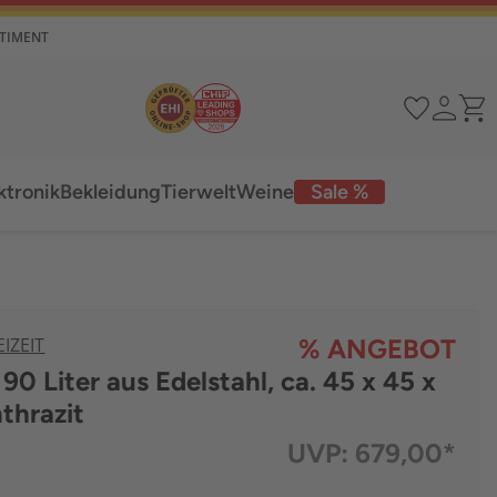
RTIMENT
ktronik
Bekleidung
Tierwelt
Weine
Sale %
IZEIT
% ANGEBOT
90 Liter aus Edelstahl, ca. 45 x 45 x
thrazit
UVP:
679,00*