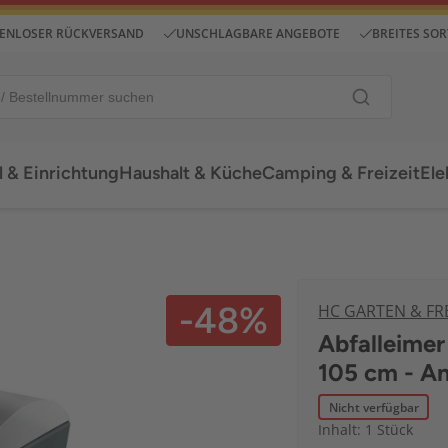
ENLOSER RÜCKVERSAND
UNSCHLAGBARE ANGEBOTE
BREITES SO
 & Einrichtung
Haushalt & Küche
Camping & Freizeit
Ele
-48%
HC GARTEN & FRE
Abfalleimer 
105 cm - An
Nicht verfügbar
Inhalt: 1 Stück