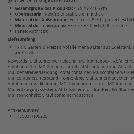
garantiert eine lange Lebensdauer.
Gesamtgröße des Produkts:
45 x 45 x 105 cm
Obermaterial:
Rostfreier Stahl, 0,8 mm dick
Material der Außentonne:
Verzinktes Blech, pulverbeschic
Material der Innentonne:
Verzinktes Blech, 0,8 mm dick
Farbe:
Anthrazit
Lieferumfang
1x HC Garten & Freizeit Abfalleimer 90 Liter aus Edelstahl, c
Anthrazit
Keywords: Mülltonnenverkleidung, Mülltonnenbox , Abfalleime
Abfallbehälter, Mülltonnenschrank, Müllcontainerbox, Abfall
Müllbehälterverkleidung, Abfallcontainer, Müllcontainerverkle
Müllcontainerunterstand, Tonnenbox, Mülltonnenhäuschen, M
Abfalltonnenverkleidung, Mülltonnenunterstand, Mülltonnen
Müllentsorgungssystem, Abfallsystem für draußen, Mülltonne
Mülltonnenhalter, Müllcontainerhäuschen
Artikelnummer
1199037-195235