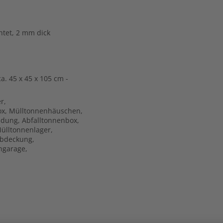
htet, 2 mm dick
a. 45 x 45 x 105 cm -
r,
box, Mülltonnenhäuschen,
idung, Abfalltonnenbox,
ülltonnenlager,
abdeckung,
ngarage,