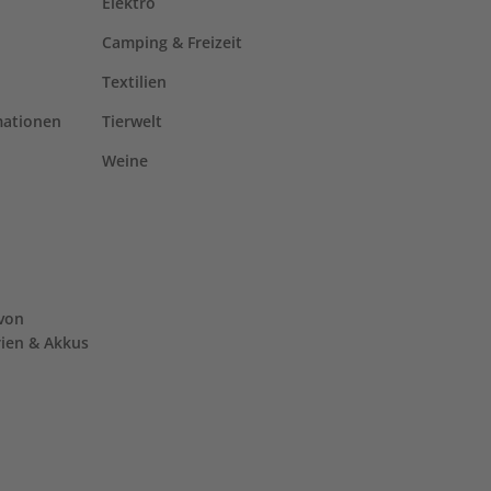
Elektro
Camping & Freizeit
Textilien
mationen
Tierwelt
Weine
von
rien & Akkus