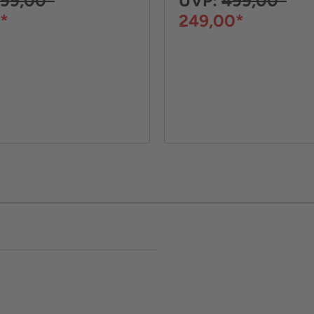
99,00*
UVP:
499,00*
*
249,00*